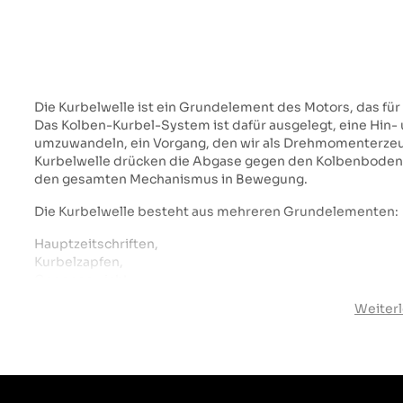
Die Kurbelwelle ist ein Grundelement des Motors, das fü
Das Kolben-Kurbel-System ist dafür ausgelegt, eine Hi
umzuwandeln, ein Vorgang, den wir als Drehmomenterzeu
Kurbelwelle drücken die Abgase gegen den Kolbenboden u
den gesamten Mechanismus in Bewegung.
Die Kurbelwelle besteht aus mehreren Grundelementen:
Hauptzeitschriften,
Kurbelzapfen,
Gegengewicht,
Schwungradscheibe,
Weiter
Kurbelarm, der die Zapfen verbindet.
Die Kurbelwelle muss eine hohe Lebensdauer aufweisen, d
Torsion, Quetschung und Dehnung. Auch das Material der Ku
widerstandsfähig gegen ständige Vibrationen sein, da die
für seinen ordnungsgemäßen Betrieb verantwortlich ist. 