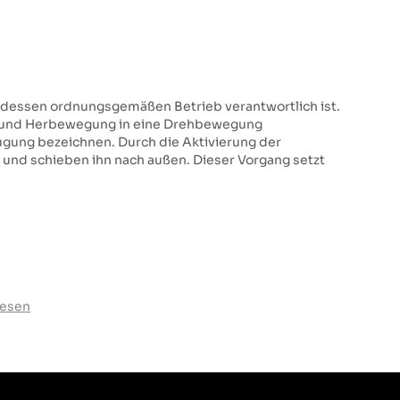
r dessen ordnungsgemäßen Betrieb verantwortlich ist.
n- und Herbewegung in eine Drehbewegung
gung bezeichnen. Durch die Aktivierung der
nd schieben ihn nach außen. Dieser Vorgang setzt
lesen
a sie verschiedenen Kräften ausgesetzt ist: Druck,
rbelwellen ist wichtig. Es sollte langlebig und
ses Element für die Steifigkeit des Motors und damit
Die am häufigsten verwendeten Materialien zur