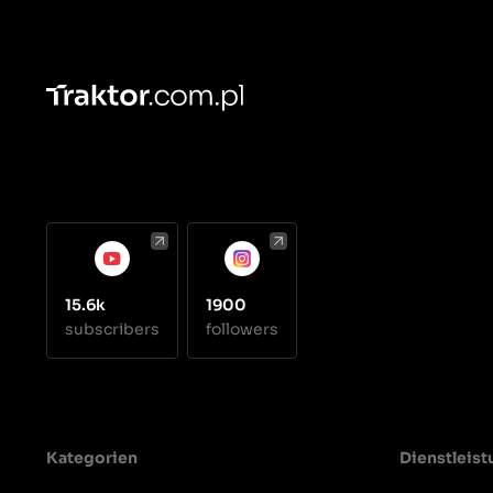
15.6k
1900
subscribers
followers
Kategorien
Dienstleis