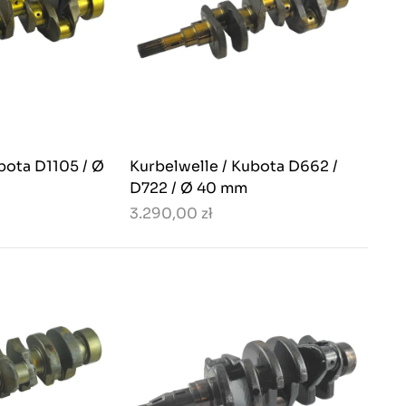
bota D1105 / Ø
Kurbelwelle / Kubota D662 /
D722 / Ø 40 mm
3.290,00 zł