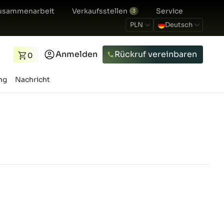
usammenarbeit
Verkaufsstellen
Service
3
PLN
Deutsch
Anmelden
Rückruf vereinbaren
0
ng
Nachricht