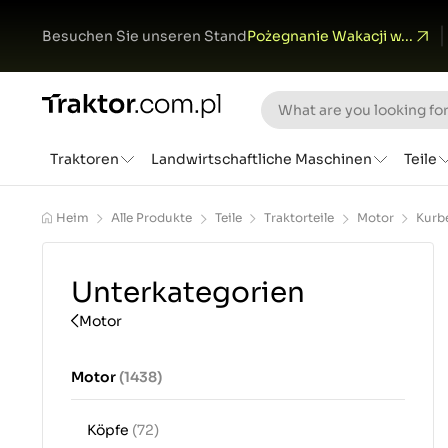
Besuchen Sie unseren Stand
Pożegnanie Wakacji w...
Traktoren
Landwirtschaftliche Maschinen
Teile
Heim
Alle Produkte
Teile
Traktorteile
Motor
Kurb
Unterkategorien
Motor
Motor
(1438)
Köpfe
(72)