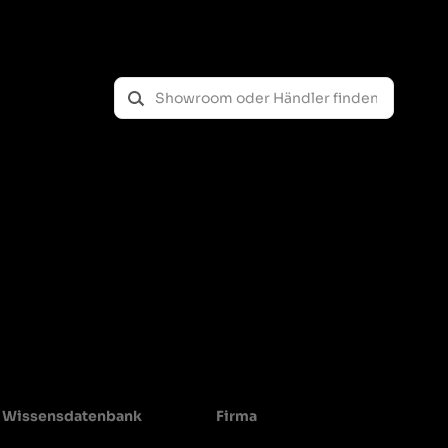
estahl. Dabei ist jedoch zu beachten, dass
ne.
r Länge und geringfügig in der Form abweichen. Bei der
e auf die Zylinderzahl des Motors und die Zündfolge
or.
auch den ordnungsgemäßen Betrieb des Motors.
 regelmäßig zu überprüfen. Auf diese Weise vermeiden
 Reparaturen.
Wissensdatenbank
Firma