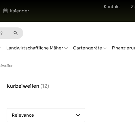
Kontakt
Z
Kalender
Landwirtschaftliche Mäher
Gartengeräte
Finanzieru
elwellen
Kurbelwellen
(12)
Relevance