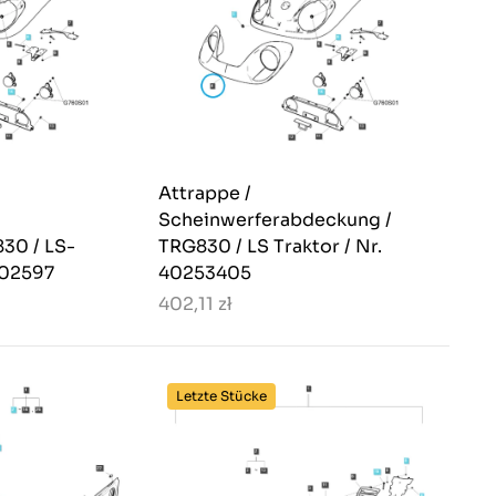
Attrappe /
Scheinwerferabdeckung /
830 / LS-
TRG830 / LS Traktor / Nr.
202597
40253405
402,11 zł
Letzte Stücke