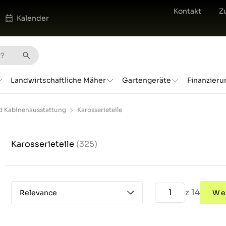
Kontakt
Z
Kalender
Landwirtschaftliche Mäher
Gartengeräte
Finanzieru
nd Kabinenausstattung
Karosserieteile
Karosserieteile
(325)
z 14
Relevance
We