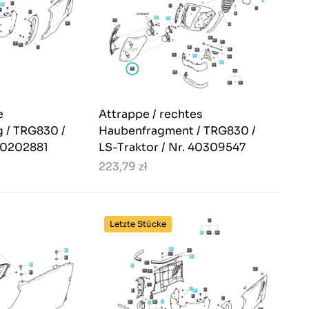
e
Attrappe / rechtes
 / TRG830 /
Haubenfragment / TRG830 /
 40202881
LS-Traktor / Nr. 40309547
223,79 zł
Letzte Stücke