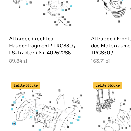
Attrappe / rechtes
Attrappe / Fron
Haubenfragment / TRG830 /
des Motorraums (
LS-Traktor / Nr. 40267286
TRG830 /...
89,84 zł
163,71 zł
Letzte Stücke
Letzte Stücke