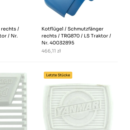
 rechts /
Kotflügel / Schmutzfänger
or / Nr.
rechts / TRG870 / LS Traktor /
Nr. 40032895
466,11 zł
Letzte Stücke