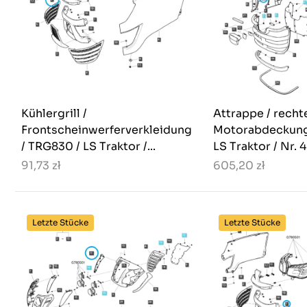
Kühlergrill /
Attrappe / recht
Frontscheinwerferverkleidung
Motorabdeckung
/ TRG830 / LS Traktor /...
LS Traktor / Nr.
91,73 zł
605,20 zł
Letzte Stücke
Letzte Stücke