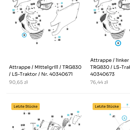
Attrappe / linker 
Attrappe / Mittelgrill / TRG830
TRG830 / LS-Trak
/ LS-Traktor / Nr. 40340671
40340673
90,65 zł
76,44 zł
Letzte Stücke
Letzte Stücke