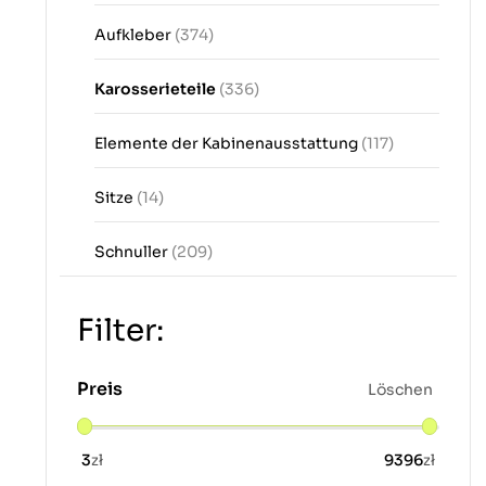
Aufkleber
(374)
Karosserieteile
(336)
Elemente der Kabinenausstattung
(117)
Sitze
(14)
Schnuller
(209)
Filter:
Preis
Löschen
3
zł
9396
zł