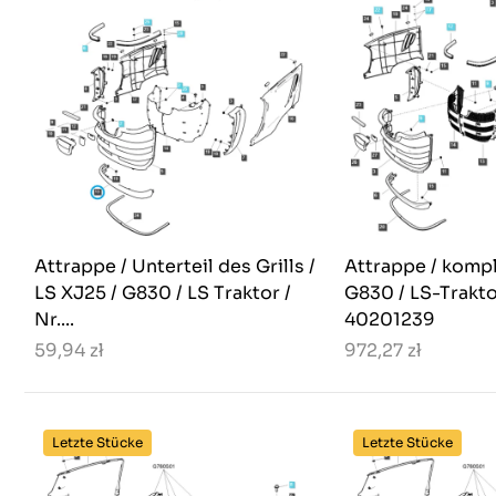
Attrappe / Unterteil des Grills /
Attrappe / komple
LS XJ25 / G830 / LS Traktor /
G830 / LS-Traktor
Nr....
40201239
59,94 zł
972,27 zł
Letzte Stücke
Letzte Stücke