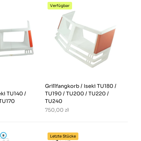
Verfügbar
Grillfangkorb / Iseki TU180 /
eki TU140 /
TU190 / TU200 / TU220 /
 TU170
TU240
750,00 zł
Letzte Stücke