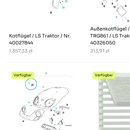
Außenkotflügel /
Kotflügel / LS Traktor / Nr.
TRG861 / LS Trakt
40027844
40326050
1.357,33 zł
213,91 zł
Verfügbar
Verfügbar