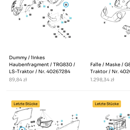
Dummy / linkes
Haubenfragment / TRG830 /
Falle / Maske / G
LS-Traktor / Nr. 40267284
Traktor / Nr. 40
89,84 zł
1.298,34 zł
Letzte Stücke
Letzte Stücke