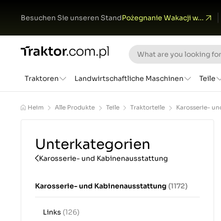
Besuchen Sie unseren Stand
Pożegnanie Wakacji w...
Traktoren
Landwirtschaftliche Maschinen
Teile
Heim
Alle Produkte
Teile
Traktorteile
Karosserie- u
Unterkategorien
Karosserie- und Kabinenausstattung
Karosserie- und Kabinenausstattung
(1172)
Links
(126)