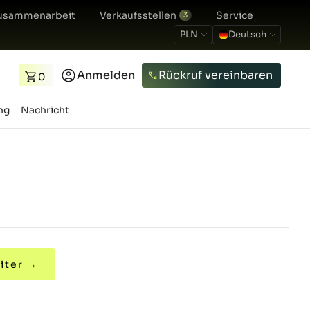
usammenarbeit
Verkaufsstellen
Service
3
PLN
Deutsch
Anmelden
Rückruf vereinbaren
0
ng
Nachricht
iter →