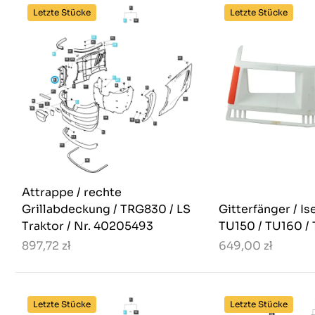
Letzte Stücke
Letzte Stücke
Attrappe / rechte
Grillabdeckung / TRG830 / LS
Gitterfänger / Is
Traktor / Nr. 40205493
TU150 / TU160 /
897,72 zł
649,00 zł
Letzte Stücke
Letzte Stücke