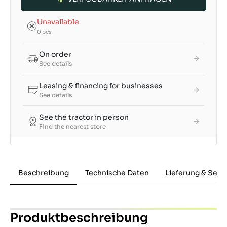
Unavailable
0 pcs
On order
See details
Leasing & financing for businesses
See details
See the tractor in person
Find the nearest store
Beschreibung
Technische Daten
Lieferung & Serv
Produktbeschreibung