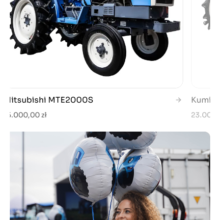
Mitsubishi MTE2000S
Kumiai
15.000,00 zł
23.000,