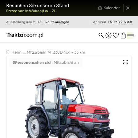
Besuchen Sie unseren Stand
Kalender
Pożegnanie Wakacji w...
Ausstellungsraum
Traktor.com.pl
Route anzeigen
Anrufen
+48 17 858 58 58
Heim
...
Mitsubishi MT338D 4x4 - 33 km
3
Personen
sehen sich Mitsubishi an