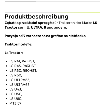
Produktbeschreibung
Zębatka przekładni sprzęgła
für Traktoren der Marke
LS
Tractor
serii
U, ULTRA, R
und andere.
Pozycja nr17 zaznaczona na grafice na niebiesko
Traktormodelle:
Ls Tractor:
LS R41, R41HST,
LS R43, R43HST,
LS R50, R50HST,
LS R60,
LS ULTRA55,
LS ULTRA65,
LS U43,
LS U50,
LS U60,
MT3.57