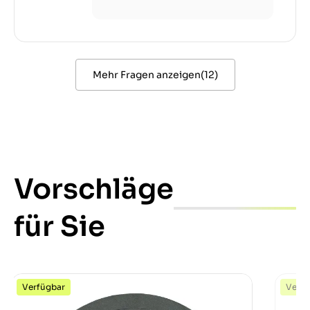
Mehr Fragen anzeigen
(
12
)
Vorschläge
für Sie
Verfügbar
Verfü