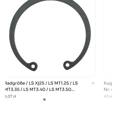
Radgröße / LS Xj25 / LS MT1.25 / LS
Kugell
MT3.35 / LS MT3.40 / LS MT3.50...
Nr. 4
9,07 zł
47,49 z