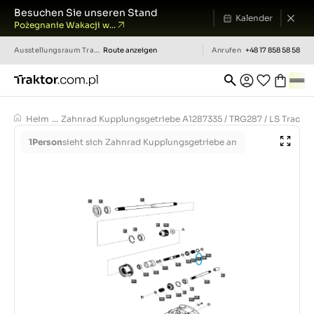
Besuchen Sie unseren Stand
Kalender
Pożegnanie Wakacji w...
Ausstellungsraum
Traktor.com.pl
Route anzeigen
Anrufen
+48 17 858 58 58
Heim
...
Zahnrad Kupplungsgetriebe A1287335 / TRG287 / LS Tractor
1
Person
sieht sich Zahnrad Kupplungsgetriebe an