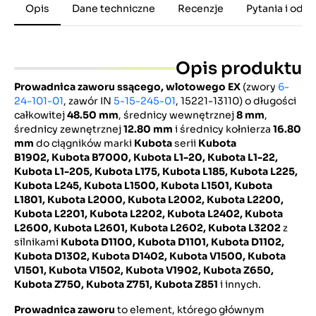
Opis
Dane techniczne
Recenzje
Pytania i odp
Opis produktu
Prowadnica zaworu ssącego, wlotowego EX
(zwory
6-
24-101-01
, zawór IN
5-15-245-01
, 15221-13110) o długości
całkowitej
48.50 mm
, średnicy wewnętrznej
8 mm
,
średnicy zewnętrznej
12.80 mm
i średnicy kołnierza
16.80
mm
do ciągników marki
Kubota
serii
Kubota
B1902,
Kubota B7000,
Kubota L1-20, Kubota L1-22,
Kubota L1-205, Kubota L175, Kubota L185, Kubota L225,
Kubota L245, Kubota L1500, Kubota L1501, Kubota
L1801, Kubota L2000, Kubota L2002, Kubota L2200,
Kubota L2201, Kubota L2202, Kubota L2402, Kubota
L2600, Kubota L2601, Kubota L2602, Kubota L3202
z
silnikami
Kubota D1100, Kubota D1101, Kubota D1102,
Kubota D1302, Kubota D1402, Kubota V1500, Kubota
V1501, Kubota V1502, Kubota V1902, Kubota Z650,
Kubota Z750, Kubota Z751, Kubota Z851
i innych.
Prowadnica zaworu
to element, którego głównym