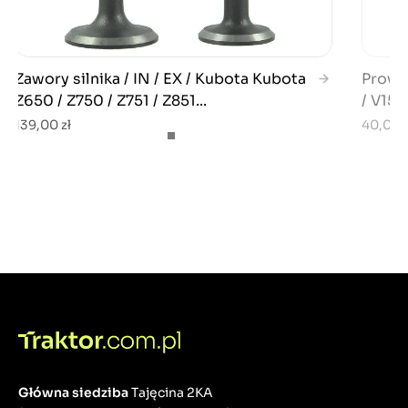
Zawory silnika / IN / EX / Kubota Kubota
Prowa
Z650 / Z750 / Z751 / Z851...
/ V150
139,00 zł
40,00 z
Główna siedziba
Tajęcina 2KA