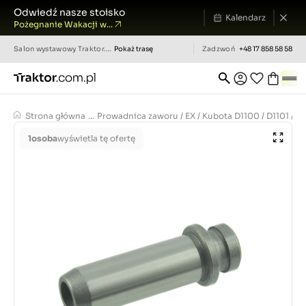
Odwiedź nasze stoisko
Kalendarz
Pożegnanie Wakacji w...
Salon wystawowy
Traktor.com.pl
Pokaż trasę
Zadzwoń
+48 17 858 58 58
Strona główna
...
Prowadnica zaworu / EX / Kubota D1100 / D1101 / D1
1
osoba
wyświetla tę ofertę