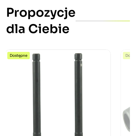
Propozycje
dla Ciebie
Dostępne
Dost