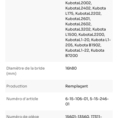
KubotaL2002,
KubotaL2402, Kubota
L175, KubotaL2202,
KubotaL2601,
KubotaL2602,
KubotaL3202, Kubota
L1500, KubotaL2200,
KubotaL1-20, Kubota L1-
205, Kubota B1902,
KubotaL1-22, Kubota
B7200
Diamètre de la bride
16h80
(mm)
Production
Remplaçant
Numéro d'article
6-15-106-01, 5-15-246-
01
Numéro de pièce
15601-13560, 17311-