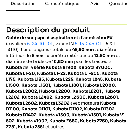
Description
Caractéristiques
Avis
Questions 
Description du produit
Guide de soupape d'aspiration et d'admission EX
(cavaliers
6-24-101-01
, vanne IN
5-15-245-01
, 15221-
13110) d'une longueur totale de
48,50 mm
, diamètre
intérieur de
8 mm
, diamètre extérieur de
12,80 mm
et
diamètre de bride de
16,80 mm
pour les tracteurs
Kubota
de la
série Kubota B1902,
Kubota B7000,
Kubota L1-20, Kubota L1-22, Kubota L1-205, Kubota
L175, Kubota L185, Kubota L225, Kubota L245, Kubota
L1500, Kubota L1501, Kubota L1801, Kubota L2000,
Kubota L2002, Kubota L2200, KubotaL2201 , Kubota
L2202, Kubota L2402, Kubota L2600, Kubota L2601,
Kubota L2602, Kubota L3202
avec moteurs
Kubota
D1100, Kubota D1101, Kubota D1102, Kubota D1302,
Kubota D1402, Kubota V1500, Kubota V1501, Kubota V1
502, Kubota V1902, Kubota Z650, Kubota Z750, Kubota
Z751, Kubota Z851
et autres.