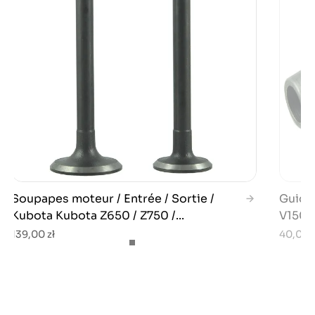
Soupapes moteur / Entrée / Sortie /
Guide 
Kubota Kubota Z650 / Z750 /...
V1501 
139,00 zł
40,00 z