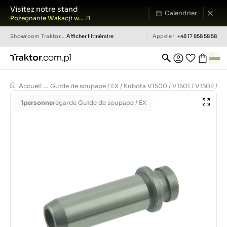
Visitez notre stand
Calendrier
Pożegnanie Wakacji w...
Showroom
Traktor.com.pl
Afficher l'itinéraire
Appeler
+48 17 858 58 58
Accueil
...
Guide de soupape / EX / Kubota V1500 / V1501 / V1502 / V17
1
personne
regarde Guide de soupape / EX