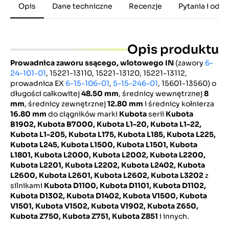
Opis
Dane techniczne
Recenzje
Pytania i odp
Opis produktu
Prowadnica zaworu ssącego, wlotowego IN
(zawory
6-
24-101-01
, 15221-13110, 15221-13120, 15221-13112,
prowadnica EX
6-15-106-01
,
5-15-246-01
, 15601-13560) o
długości całkowitej
48.50 mm
, średnicy wewnętrznej
8
mm
, średnicy zewnętrznej
12.80 mm
i średnicy kołnierza
16.80 mm
do ciągników marki
Kubota
serii
Kubota
B1902,
Kubota B7000,
Kubota L1-20, Kubota L1-22,
Kubota L1-205, Kubota L175, Kubota L185, Kubota L225,
Kubota L245, Kubota L1500, Kubota L1501, Kubota
L1801, Kubota L2000, Kubota L2002, Kubota L2200,
Kubota L2201, Kubota L2202, Kubota L2402, Kubota
L2600, Kubota L2601, Kubota L2602, Kubota L3202
z
silnikami
Kubota D1100, Kubota D1101, Kubota D1102,
Kubota D1302, Kubota D1402, Kubota V1500, Kubota
V1501, Kubota V1502, Kubota V1902, Kubota Z650,
Kubota Z750, Kubota Z751, Kubota Z851
i innych.