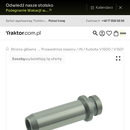
Odwiedź nasze stoisko
Kalendarz
Pożegnanie Wakacji w...
Salon wystawowy
Traktor.com.pl
Pokaż trasę
Zadzwoń
+48 17 858 58 58
Strona główna
...
Prowadnica zaworu / IN / Kubota V1500 / V1501 / V1
3
osoby
wyświetlają tę ofertę