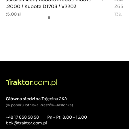
L2000 / Kubota D1703 / V2203
Z650 /
25,00 zł
139,00 
Główna siedziba
Tajęcina 2KA
(w pobliżu lotniska Rzeszów-Jasionka)
+48 17 858 58 58
Pn – Pt: 8.00 – 16.00
bok@traktor.com.pl