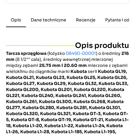
Opis
Dane techniczne
Recenzje
Pytania i odp
Opis produktu
Tarcza sprzęgłowa
(łożysko
08490-00001
) o średnicy
216
mm
(8 1/2"" cala), średnicy wewnętrznej mierzonej
między zębami
25.75 mm i 20.60 mm
mierzone z zębami
wieloklinu do ciągników marki
Kubota
serii
Kubota GL19,
Kubota GL21, Kubota GL23, Kubota GL25, Kubota GL26,
Kubota GL27, Kubota GL29, Kubota GL32, Kubota GL33,
Kubota GL200, Kubota GL201, Kubota GL220, Kubota
GL221, Kubota GL240, Kubota GL241, Kubota GL260,
Kubota GL261, Kubota GL300, Kubota GL268, Kubota
GL277, Kubota GL280, Kubota GL281, Kubota GL301,
Kubota GL320, Kubota GL321, Kubota GT-3, Kubota GT-
5, Kubota GT-8, Kubota GT-19, Kubota GT-21, Kubota L1-
18, Kubota L1-20, Kubota L1-22, Kubota L1-24, Kubota
L1-26, Kubota L1-28, Kubota L1-185, Kubota L1-195,