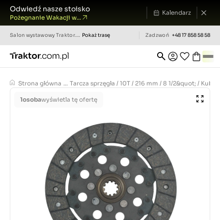
Odwiedź nasze stoisko
Kalendarz
Pożegnanie Wakacji w...
Salon wystawowy
Traktor.com.pl
Pokaż trasę
Zadzwoń
+48 17 858 58 58
Strona główna
...
Tarcza sprzęgła / 10T / 216 mm / 8 1/2&quot; / Ku
1
osoba
wyświetla tę ofertę