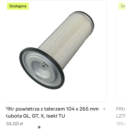
Dostępne
Dost
Filtr powietrza z talerzem 104 x 265 mm
Filtr 
Kubota GL, GT, X, Iseki TU
L275 /
155,00 zł
199,00 