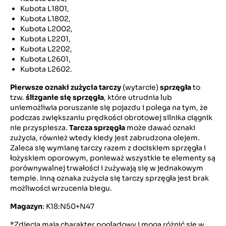
Kubota L1801,
Kubota L1802,
Kubota L2002,
Kubota L2201,
Kubota L2202,
Kubota L2601,
Kubota L2602.
Pierwsze oznaki zużycia tarczy
(wytarcie)
sprzęgła
to
tzw.
ślizganie się sprzęgła
, które utrudnia lub
uniemożliwia poruszanie się pojazdu i polega na tym, że
podczas zwiększaniu prędkości obrotowej silnika ciągnik
nie przyspiesza.
Tarcza sprzęgła
może dawać oznaki
zużycia, również wtedy kiedy jest zabrudzona olejem.
Zaleca się wymianę tarczy razem z dociskiem sprzęgła i
łożyskiem oporowym, ponieważ wszystkie te elementy są
porównywalnej trwałości i zużywają się w jednakowym
tempie. Inną oznaka zużycia się tarczy sprzęgła jest brak
możliwości wrzucenia biegu.
Magazyn
: K18:N50+N47
*Zdjęcia mają charakter poglądowy i mogą różnić się w