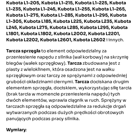
Kubota L1-205, Kubota L1-215, Kubota L1-225, Kubota
L1-235, Kubota L1-245, Kubota L1-255, Kubota L1-265,
Kubota L1-275, Kubota L1-285, Kubota L1-295, Kubota
L1-305, Kubota L185, Kubota L225, Kubota L235, Kubota
L245, Kubota L275, Kubota L285, Kubota L295, Kubota
L1801, Kubota L1802, Kubota L2002, Kubota L2201,
Kubota L2202, Kubota L2601, Kubota L2602
i innych.
Tarcza sprzęgła
to element odpowiedzialny za
przeniesienie napędu z silnika (wał korbowy) na skrzynię
biegów (wałek sprzęgłowy).
Tarcza
zbudowana jest z
piasty z wieloklinem, która osadzona jest na wałku
sprzęgłowym oraz tarczy ze sprężynami z odpowiedniej
grubości okładzinami ciernymi.
Tarcza
dociskana drugim
elementem sprzęgła, dociskiem, wykorzystując siłę tarcia
(brak tarcia w momencie przeniesienia napędu) tych
dwóch elementów, wprawia ciągnik w ruch. Sprężyny w
tarczach sprzęgła są odpowiedzialne za redukcje drgań
wytwarzanych podczas dużych prędkości obrotowych
panujących podczas pracy silnika.
Wymiary
: