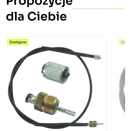
Propozycje
dla Ciebie
Dostępne
Dost