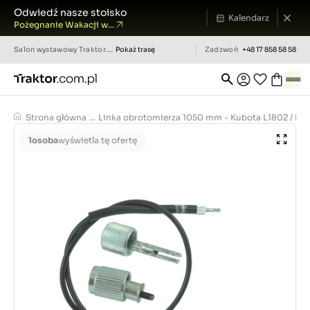
Odwiedź nasze stoisko
Kalendarz
Pożegnanie Wakacji w...
Salon wystawowy
Traktor.com.pl
Pokaż trasę
Zadzwoń
+48 17 858 58 58
Strona główna
...
Linka obrotomierza 1050 mm - Kubota L1802 / L200
1
osoba
wyświetla tę ofertę