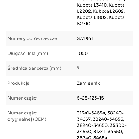
Kubota L3410, Kubota
L2202, Kubota L2602,
Kubota L1802, Kubota
B2710
Numery porównawcze
S.71941
Długość linki (mm)
1050
Średnica pancerza (mm)
7
Produkcja
Zamiennik
Numer części
5-25-123-15
Numer części
31341-34654, 38240-
oryginalnej (OEM)
34657, 38240-34655,
38240-34650, 35300-
34650, 31341-34650,
38240-34654