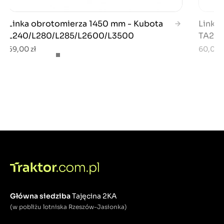
Linka obrotomierza 1450 mm - Kubota
Linka 
L240/L280/L285/L2600/L3500
TA230 
59,00 zł
60,00 z
Główna siedziba
Tajęcina 2KA
(w pobliżu lotniska Rzeszów-Jasionka)