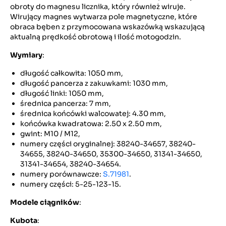
obroty do magnesu licznika, który również wiruje.
Wirujący magnes wytwarza pole magnetyczne, które
obraca bęben z przymocowana wskazówką wskazującą
aktualną prędkość obrotową i ilość motogodzin.
Wymiary
:
długość całkowita: 1050 mm,
długość pancerza z zakuwkami: 1030 mm,
długość linki: 1050 mm,
średnica pancerza: 7 mm,
średnica końcówki walcowatej: 4.30 mm,
końcówka kwadratowa: 2.50 x 2.50 mm,
gwint: M10 / M12,
numery części oryginalnej: 38240-34657, 38240-
34655, 38240-34650, 35300-34650, 31341-34650,
31341-34654, 38240-34654.
numery porównawcze:
S.71981
.
numery części: 5-25-123-15.
Modele ciągników
:
Kubota
: