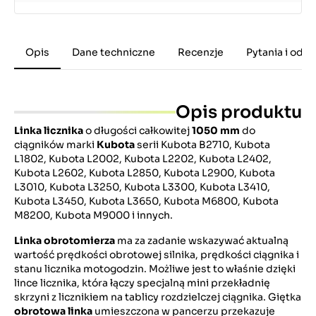
Opis
Dane techniczne
Recenzje
Pytania i odp
Opis produktu
Linka licznika
o długości całkowitej
1050 mm
do
ciągników marki
Kubota
serii Kubota B2710, Kubota
L1802, Kubota L2002, Kubota L2202, Kubota L2402,
Kubota L2602, Kubota L2850, Kubota L2900, Kubota
L3010, Kubota L3250, Kubota L3300, Kubota L3410,
Kubota L3450, Kubota L3650, Kubota M6800, Kubota
M8200, Kubota M9000 i innych.
Linka obrotomierza
ma za zadanie wskazywać aktualną
wartość prędkości obrotowej silnika, prędkości ciągnika i
stanu licznika motogodzin. Możliwe jest to właśnie dzięki
lince licznika, która łączy specjalną mini przekładnię
skrzyni z licznikiem na tablicy rozdzielczej ciągnika. Giętka
obrotowa linka
umieszczona w pancerzu przekazuje