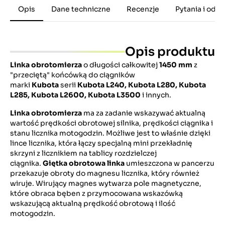
Opis
Dane techniczne
Recenzje
Pytania i odp
Opis produktu
Linka obrotomierza
o długości całkowitej
1450 mm
z
"przeciętą" końcówką do ciągników
marki
Kubota
serii
Kubota
L240,
Kubota
L280, Kubota
L285,
Kubota
L2600, Kubota L3500
i innych.
Linka obrotomierza
ma za zadanie wskazywać aktualną
wartość prędkości obrotowej silnika, prędkości ciągnika i
stanu licznika motogodzin. Możliwe jest to właśnie dzięki
lince licznika, która łączy specjalną mini przekładnię
skrzyni z licznikiem na tablicy rozdzielczej
ciągnika.
Giętka obrotowa linka
umieszczona w pancerzu
przekazuje obroty do magnesu licznika, który również
wiruje. Wirujący magnes wytwarza pole magnetyczne,
które obraca bęben z przymocowana wskazówką
wskazującą aktualną prędkość obrotową i ilość
motogodzin.