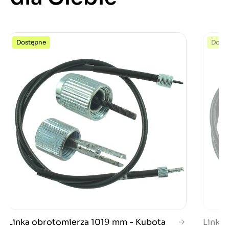
Dostępne
Dost
Linka obrotomierza 1019 mm - Kubota
Linka