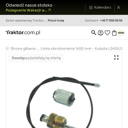
Odwiedź nasze stoisko
Kalendarz
Pożegnanie Wakacji w...
Salon wystawowy
Traktor.com.pl
Pokaż trasę
Zadzwoń
+48 17 858 58 58
Strona główna
...
Linka obrotomierza 1450 mm - Kubota L240/L28
3
osoby
wyświetlają tę ofertę