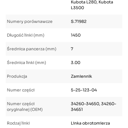
Kubota L280, Kubota
L3500
Numery porównawcze
S.71982
Długość linki (mm)
1450
Średnica pancerza (mm)
7
Średnica linki (mm)
3.00
Produkcja
Zamiennik
Numer części
5-25-123-04
Numer części
34260-34650, 34260-
oryginalnej (OEM)
34651
Rodzaj linki
Linka obrotomierza