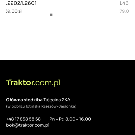
L2202/L2601
L4600
69,00 zł
79,00 z
Główna siedziba
Tajęcina 2KA
(w pobliżu lotniska Rzeszów-Jasionka)
+48 17 858 58 58
Pn – Pt: 8.00 – 16.00
bok@traktor.com.pl