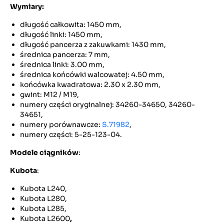
Wymiary:
długość całkowita: 1450 mm,
długość linki: 1450 mm,
długość pancerza z zakuwkami: 1430 mm,
średnica pancerza: 7 mm,
średnica linki: 3.00 mm,
średnica końcówki walcowatej: 4.50 mm,
końcówka kwadratowa: 2.30 x 2.30 mm,
gwint: M12 / M19,
numery części oryginalnej: 34260-34650, 34260-
34651,
numery porównawcze:
S.71982
,
numery części: 5-25-123-04.
Modele ciągników
:
Kubota
:
Kubota L240,
Kubota L280,
Kubota L285,
Kubota L2600
,