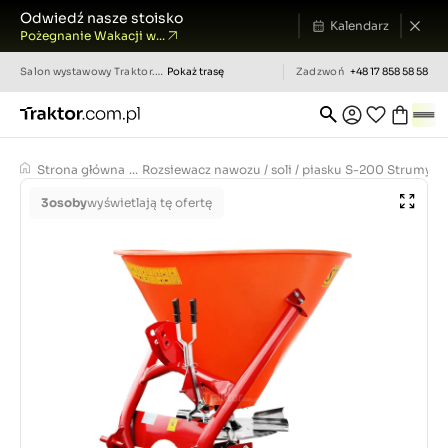
Odwiedź nasze stoisko
Kalendarz
Pożegnanie Wakacji w...
Salon wystawowy
Traktor.com.pl
Pokaż trasę
Zadzwoń
+48 17 858 58 58
Strona główna
...
Rozsiewacz nawozu / soli / piasku S-200 Strumyk
3
osoby
wyświetlają tę ofertę