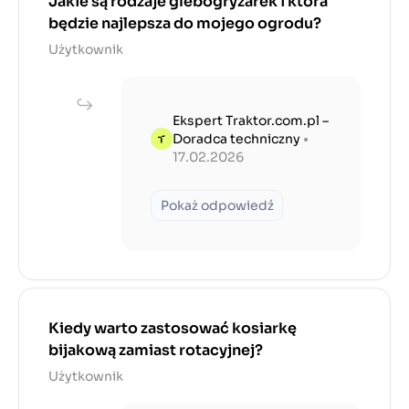
Jakie są rodzaje glebogryzarek i która
będzie najlepsza do mojego ogrodu?
Użytkownik
Ekspert Traktor.com.pl –
Doradca techniczny
•
17.02.2026
Pokaż odpowiedź
Kiedy warto zastosować kosiarkę
bijakową zamiast rotacyjnej?
Użytkownik