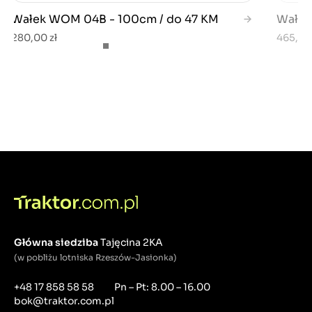
Wałek WOM 04B - 100cm / do 47 KM
Wałek
280,00 zł
465,00 
Główna siedziba
Tajęcina 2KA
(w pobliżu lotniska Rzeszów-Jasionka)
+48 17 858 58 58
Pn – Pt: 8.00 – 16.00
bok@traktor.com.pl