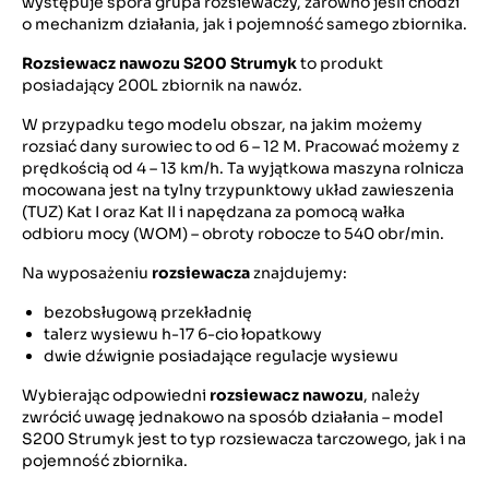
występuje spora grupa rozsiewaczy, zarówno jeśli chodzi
o mechanizm działania, jak i pojemność samego zbiornika.
Rozsiewacz nawozu S200 Strumyk
to produkt
posiadający 200L zbiornik na nawóz.
W przypadku tego modelu obszar, na jakim możemy
rozsiać dany surowiec to od 6 – 12 M. Pracować możemy z
prędkością od 4 – 13 km/h. Ta wyjątkowa maszyna rolnicza
mocowana jest na tylny trzypunktowy układ zawieszenia
(TUZ) Kat I oraz Kat II i napędzana za pomocą wałka
odbioru mocy (WOM) – obroty robocze to 540 obr/min.
Na wyposażeniu
rozsiewacza
znajdujemy:
bezobsługową przekładnię
talerz wysiewu h-17 6-cio łopatkowy
dwie dźwignie posiadające regulacje wysiewu
Wybierając odpowiedni
rozsiewacz nawozu
, należy
zwrócić uwagę jednakowo na sposób działania – model
S200 Strumyk jest to typ rozsiewacza tarczowego, jak i na
pojemność zbiornika.