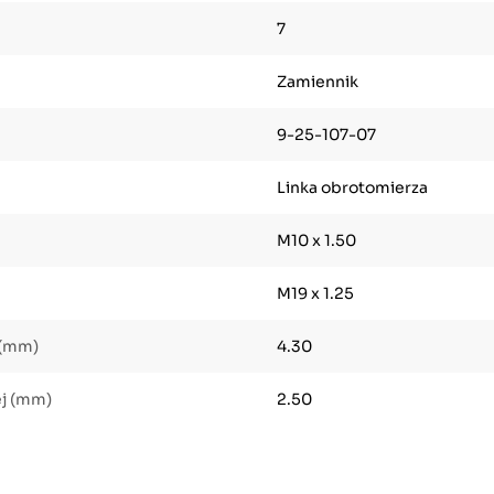
7
Zamiennik
9-25-107-07
Linka obrotomierza
M10 x 1.50
M19 x 1.25
 (mm)
4.30
j (mm)
2.50