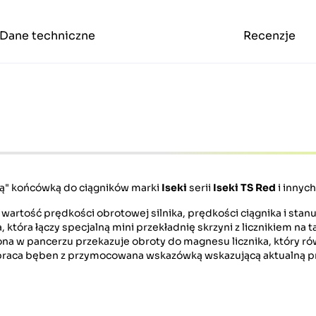
Dane techniczne
Recenzje
tą" końcówką do ciągników marki
Iseki
serii
Iseki TS Red
i innych
artość prędkości obrotowej silnika, prędkości ciągnika i stanu 
, która łączy specjalną mini przekładnię skrzyni z licznikiem na t
a w pancerzu przekazuje obroty do magnesu licznika, który rów
braca bęben z przymocowana wskazówką wskazującą aktualną 