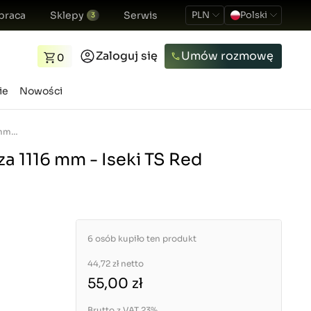
praca
Sklepy
Serwis
PLN
Polski
3
Zaloguj się
Umów rozmowę
0
ie
Nowości
Linka obrotomierza 1116 mm - Iseki TS Red
a 1116 mm - Iseki TS Red
6 osób kupiło ten produkt
44,72 zł
netto
55,00 zł
Brutto z VAT 23%