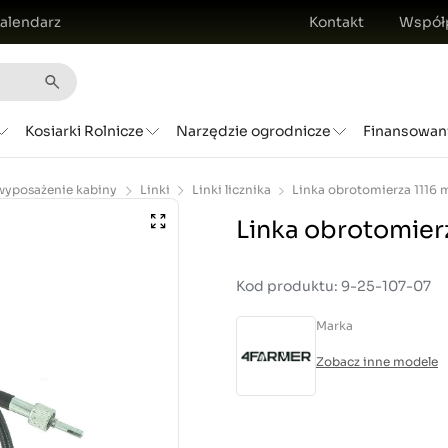
alendarz
Kontakt
Współ
Kosiarki Rolnicze
Narzędzie ogrodnicze
Finansowan
 wyposażenie kabiny
Linki
Linki licznika
Linka obrotomierz
Kod produktu: 9-25-107-07
Marka
Zobacz inne modele