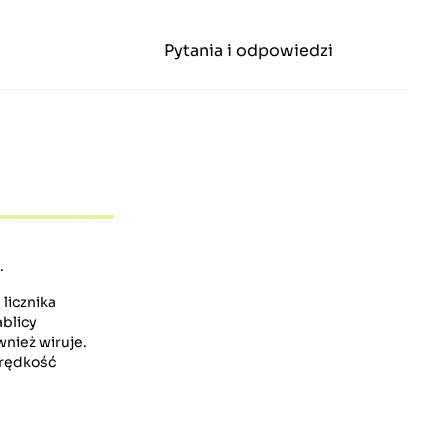
Pytania i odpowiedzi
.
licznika
ablicy
nież wiruje.
prędkość