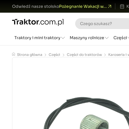
Odwiedź nasze stoisko
Pożegnanie Wakacji w...
K
Traktory i mini traktory
Maszyny rolnicze
Części
Strona główna
Części
Części do traktorów
Karoseria i