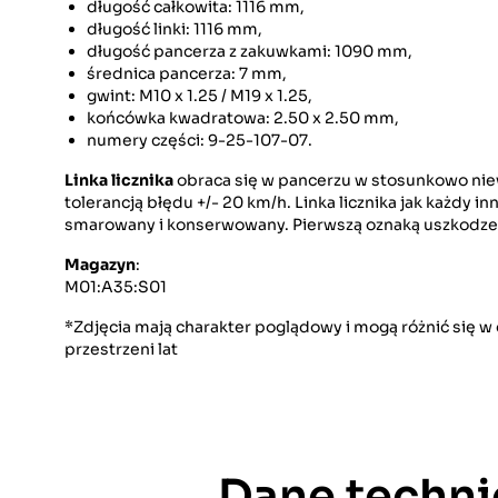
długość całkowita: 1116 mm,
długość linki: 1116 mm,
długość pancerza z zakuwkami: 1090 mm,
średnica pancerza: 7 mm,
gwint: M10 x 1.25 / M19 x 1.25,
końcówka kwadratowa: 2.50 x 2.50 mm,
numery części: 9-25-107-07.
Linka licznika
obraca się w pancerzu w stosunkowo niew
tolerancją błędu +/- 20 km/h. Linka licznika jak każdy
smarowany i konserwowany. Pierwszą oznaką uszkodzenia
Magazyn
:
M01:A35:S01
*Zdjęcia mają charakter poglądowy i mogą różnić się 
przestrzeni lat
Dane techni