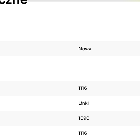
Nowy
1116
Linki
1090
1116