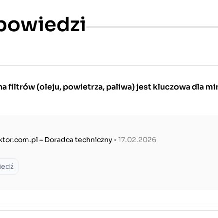
dpowiedzi
 filtrów (oleju, powietrza, paliwa) jest kluczowa dla mi
ktor.com.pl – Doradca techniczny
• 17.02.2026
iedź