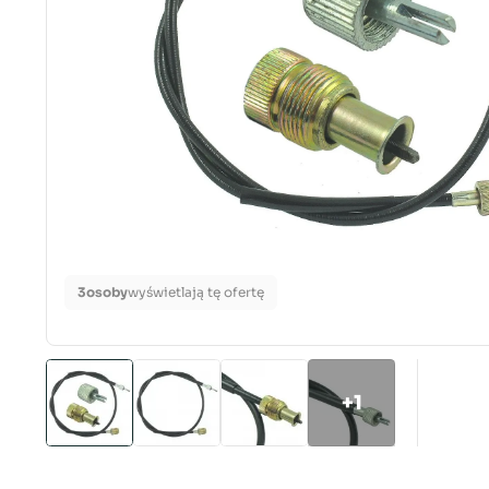
3
osoby
wyświetlają tę ofertę
+1