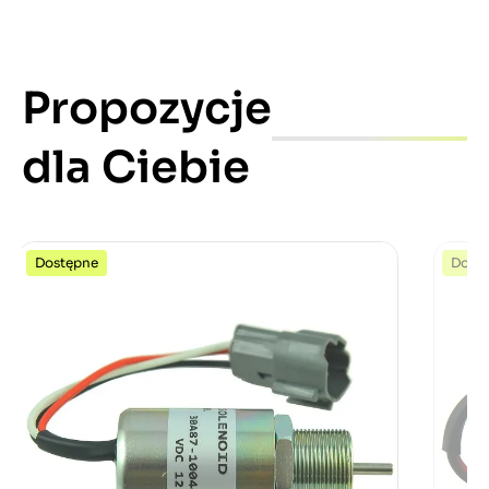
Propozycje
dla Ciebie
Dostępne
Dost