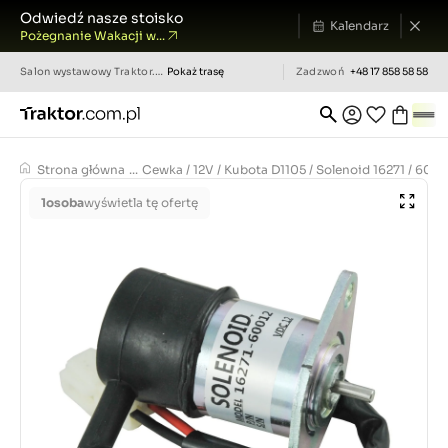
Odwiedź nasze stoisko
Kalendarz
Pożegnanie Wakacji w...
Salon wystawowy
Traktor.com.pl
Pokaż trasę
Zadzwoń
+48 17 858 58 58
Strona główna
...
Cewka / 12V / Kubota D1105 / Solenoid 16271 / 6001
1
osoba
wyświetla tę ofertę