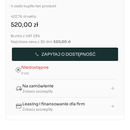
4 osób kupiło ten produkt
422,76 zł
netto
520,00 zł
Brutto z VAT 23%
Najniższa cena z 30 dni:
520,00 zł
ZAPYTAJ O DOSTĘPNOŚĆ
Niedostępne
0 szt.
Na zamówienie
Zobacz szczegóły
Leasing i finansowanie dla firm
Zobacz szczegóły