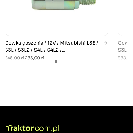
Cewka gaszenia / 12V / Mitsubishi L3E /
Cewka 
S3L / S3L2 / S4L / S4L2 /...
S3L / S
345,00 zł
285,00 zł
388,99 