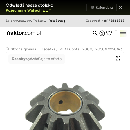
Odwiedź nasze stoisko
Kalendarz
Pożegnanie Wakacji w...
Salon wystawowy
Traktor.com.pl
Pokaż trasę
Zadzwoń
+48 17 858 58 58
Strona główna
...
Zębatka / 12T / Kubota L2000/L2050/L2250/R310 /
3
osoby
wyświetlają tę ofertę