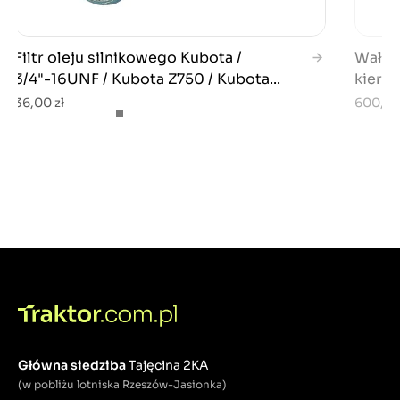
Filtr oleju silnikowego Kubota /
Wałek
3/4"-16UNF / Kubota Z750 / Kubota...
kierow
36,00 zł
600,00
Główna siedziba
Tajęcina 2KA
(w pobliżu lotniska Rzeszów-Jasionka)