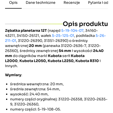
Opis
Dane techniczne
Recenzje
Pytania i odp
Opis produktu
Zębatka planetarna 12T
(napęd
5-19-104-07
, 34160-
43211, 34150-26121, wałek
5-25-125-01
, podkładka
5-26-
211-01
, 31220-26390, 31351-26390) o średnicy
wewnętrznej
20 mm
(panewka 31220-2636-7, 31220-
26360), średnicy zewnętrznej
54 mm
i wysokości
24.40
mm
do ciągników marki
Kubota
serii
Kubota
L2000
,
Kubota L2050, Kubota L2250, Kubota R310
i
innych.
Wymiary
:
średnica wewnętrzna: 20 mm,
średnia zewnętrzna: 54 mm,
wysokość: 24.40 mm,
numery części oryginalnej: 31220-26358, 31220-2635-
9, 31220-26360,
numery części: 5-19-108-05.