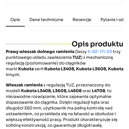
Opis
Dane techniczne
Recenzje
Pytania i odp
Opis produktu
Prawy wieszak dolnego ramienia
(laszy
5-02-111-23
trzy
punktowego układu zawieszenia
TUZ
) z mechaniczną
regulacją (poziomowanie) do ciągników
marki
Kubota
serii
Kubota
L3408,
Kubota
L3608,
Kubota
L
innych.
Wieszak ramienia
z regulacją TUZ, przeznaczony do
modeli
Kubota L3408, L3608, L4508
oraz
L4708
, to
niezawodne rozwiązanie, które zapewnia optymalne
dopasowanie do ciągnika. Dzięki regulacji kąta oraz
długości 360 mm, użytkownik ma pełną kontrolę nad
ustawieniem, co przekłada się na łatwość w obsłudze i
większą efektywność pracy. Produkt charakteryzuje się
solidną konstrukcją, co gwarantuje długotrwałą