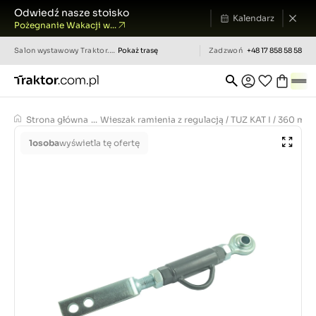
Odwiedź nasze stoisko
Kalendarz
Pożegnanie Wakacji w...
Salon wystawowy
Traktor.com.pl
Pokaż trasę
Zadzwoń
+48 17 858 58 58
Strona główna
...
Wieszak ramienia z regulacją / TUZ KAT I / 360 mm
1
osoba
wyświetla tę ofertę