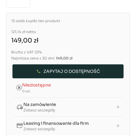
15 osób kupiło ten produkt
121,14 zł
netto
149,00 zł
Brutto z VAT 23%
Najniższa cena z 30 dni:
149,00 zł
ZAPYTAJ O DOSTĘPNOŚĆ
Niedostępne
0 szt.
Na zamówienie
Zobacz szczegóły
Leasing i finansowanie dla firm
Zobacz szczegóły