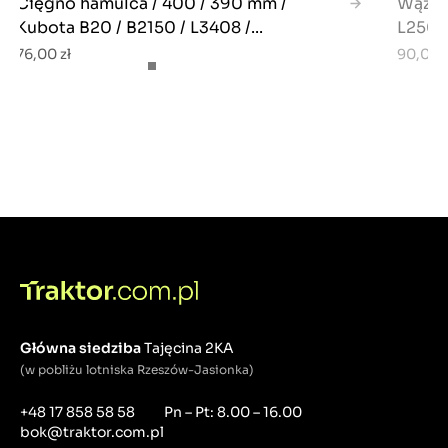
Cięgno hamulca / 400 / 390 mm /
Wąż h
Kubota B20 / B2150 / L3408 /...
L2501 
76,00 zł
90,00 z
Główna siedziba
Tajęcina 2KA
(w pobliżu lotniska Rzeszów-Jasionka)
+48 17 858 58 58
Pn – Pt: 8.00 – 16.00
bok@traktor.com.pl