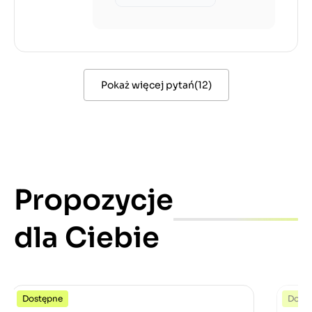
Pokaż więcej pytań
(
12
)
Propozycje
dla Ciebie
Dostępne
Dost