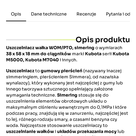
Opis
Dane techniczne
Recenzje
Pytania i odp
Opis produktu
Uszczelniacz wałka WOM/PTO, simering
o wymiarach
38
x 58 x 18 mm
do ciągników
marki
Kubota
serii
Kubota
M5000, Kubota M7040
i innych.
Uszczelniacz
to
gumowy pierścień
(nazywany inaczej
simmeringiem, pierścieniem Simmera), od nazwiska
wynalazcy), który wykonany jest najczęściej z gumy lub
innego tworzywa sztucznego spełniający założone
wymagania techniczne.
Simering
stosuje się do
uszczelnienia elementów obrotowych układu o
maksymalnym ciśnieniu wewnętrznym do 0,1MPa i które
podczas pracy, znajdują się w zanurzeniu, najczęściej jest
to lej, różnego rodzaju smary, a czasami benzyna czy
woda. Najczęstsze stosowanie uszczelniaczy to
uszczelnianie wałków
i
układów przekazania mocy
lub