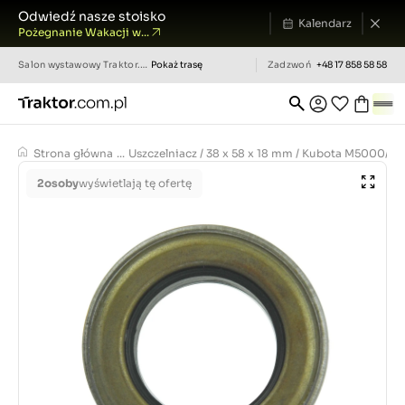
Odwiedź nasze stoisko
Kalendarz
Pożegnanie Wakacji w...
Salon wystawowy
Traktor.com.pl
Pokaż trasę
Zadzwoń
+48 17 858 58 58
Strona główna
...
Uszczelniacz / 38 x 58 x 18 mm / Kubota M5000/
2
osoby
wyświetlają tę ofertę