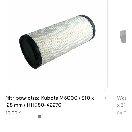
Filtr powietrza Kubota M5000 / 310 x
Wąż d
128 mm / HH950-42270
x 310 
90,00 zł
84,00 z