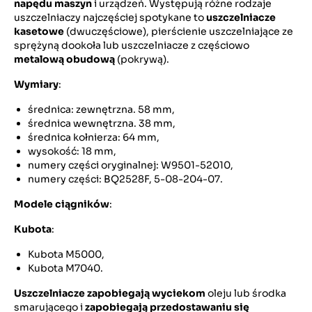
napędu maszyn
i urządzeń. Występują różne rodzaje
uszczelniaczy najczęściej spotykane to
uszczelniacze
kasetowe
(dwuczęściowe), pierścienie uszczelniające ze
sprężyną dookoła lub uszczelniacze z częściowo
metalową obudową
(pokrywą).
Wymiary
:
średnica: zewnętrzna. 58 mm,
średnica wewnętrzna. 38 mm,
średnica kołnierza: 64 mm,
wysokość: 18 mm,
numery części oryginalnej: W9501-52010,
numery części: BQ2528F, 5-08-204-07.
Modele ciągników
:
Kubota
:
Kubota M5000,
Kubota M7040.
Uszczelniacze zapobiegają wyciekom
oleju lub środka
smarującego i
zapobiegają przedostawaniu się