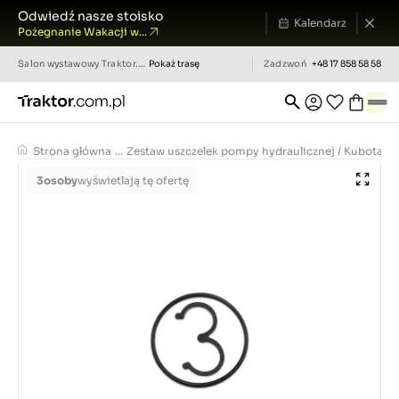
Odwiedź nasze stoisko
Kalendarz
Pożegnanie Wakacji w...
Salon wystawowy
Traktor.com.pl
Pokaż trasę
Zadzwoń
+48 17 858 58 58
Strona główna
...
Zestaw uszczelek pompy hydraulicznej / Kubota
3
osoby
wyświetlają tę ofertę