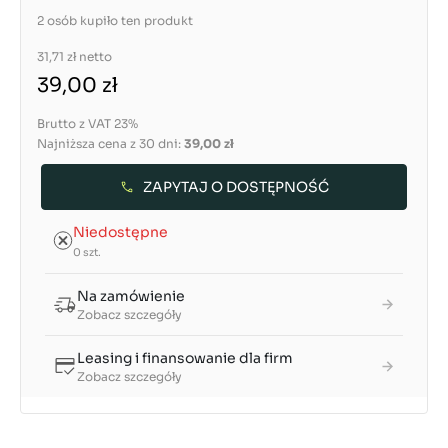
2 osób kupiło ten produkt
31,71 zł
netto
39,00 zł
Brutto z VAT 23%
Najniższa cena z 30 dni:
39,00 zł
ZAPYTAJ O DOSTĘPNOŚĆ
Niedostępne
0 szt.
Na zamówienie
Zobacz szczegóły
Leasing i finansowanie dla firm
Zobacz szczegóły