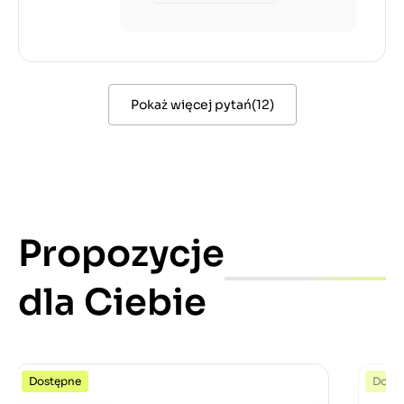
Pokaż więcej pytań
(
12
)
Propozycje
dla Ciebie
Dostępne
Dost