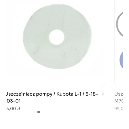
Uszczelniacz pompy / Kubota L-1 / 5-18-
Uszcze
103-01
M7040
15,00 zł
99,00 z