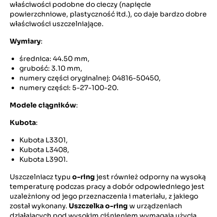
właściwości podobne do cieczy (napięcie
powierzchniowe, plastyczność itd.), co daje bardzo dobre
właściwości uszczelniające.
Wymiary
:
średnica: 44.50 mm,
grubość: 3.10 mm,
numery części oryginalnej: 04816-50450,
numery części: 5-27-100-20.
Modele ciągników
:
Kubota
:
Kubota L3301,
Kubota L3408,
Kubota L3901.
Uszczelniacz typu
o-ring
jest również odporny na wysoką
temperaturę podczas pracy a dobór odpowiedniego jest
uzależniony od jego przeznaczenia i materiału, z jakiego
został wykonany.
Uszczelka o-ring
w urządzeniach
działających pod wysokim ciśnieniem wymagają użycia