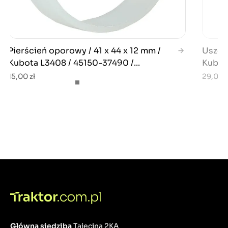
Pierścień oporowy / 41 x 44 x 12 mm /
Uszcze
Kubota L3408 / 45150-37490 /...
Kubota
15,00 zł
29,00 z
Główna siedziba
Tajęcina 2KA