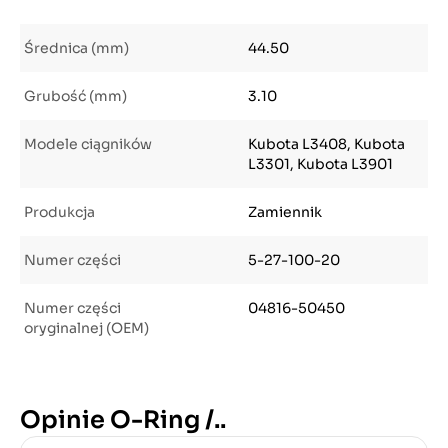
Średnica (mm)
44.50
Grubość (mm)
3.10
Modele ciągników
Kubota L3408, Kubota
L3301, Kubota L3901
Produkcja
Zamiennik
Numer części
5-27-100-20
Numer części
04816-50450
oryginalnej (OEM)
Opinie O-Ring /..