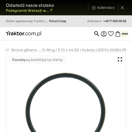
Odwiedź nasze stoisko
Kalendarz
Pożegnanie Wakacji w...
Salon wystawowy
Traktor.com.pl
Pokaż trasę
Zadzwoń
+48 17 858 58 58
Strona główna
...
O-Ring / 3.10 x 44.50 / Kubota L3301/L3408/L3901
3
osoby
wyświetlają tę ofertę