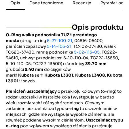
Opis
Dane techniczne
Recenzje
Pytania i odp
Opis produktu
O-Ring wałka podnośnika TUZ i przedniego
mostu
(drugi o-ring
5-27-100-21
, 04816-06400,
pierścień zapasowy
5-14-105-21
, TC402-37480, wałek
TC620-37430, ramię podnośnika
5-02-113-05
, TC222-
34610, uchwyt przedniej osi 5-10-110-04, TC222-13550,
5-10-110-05, TC222-13600) o średnicy
39.70 mm
i
grubości
2.40 mm
do ciągników
marki
Kubota
serii
Kubota L3301
,
Kubota L3408, Kubota
L3901
i innych.
Pierścień uszczelniający
o przekroju kołowym (o-ring) to
rodzaj uszczelki w kształcie koła i występuje w bardzo
wielu rozmiarach i różnych średnicach. Głównym
zadaniem uszczelniacza typu
o-ring
to uszczelnienie w
miejscach, gdzie nie występuje wysokie ciśnienie, ale
również poddane wysokim ciśnieniom.
Uszczelniacz typu
o-ring
pod wpływem wysokiego ciśnienia przejmuje