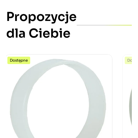
Propozycje
dla Ciebie
Dostępne
Dost