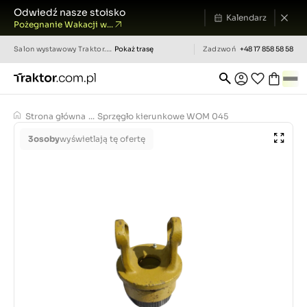
Odwiedź nasze stoisko
Kalendarz
Pożegnanie Wakacji w...
Salon wystawowy
Traktor.com.pl
Pokaż trasę
Zadzwoń
+48 17 858 58 58
Strona główna
...
Sprzęgło kierunkowe WOM 045
3
osoby
wyświetlają tę ofertę