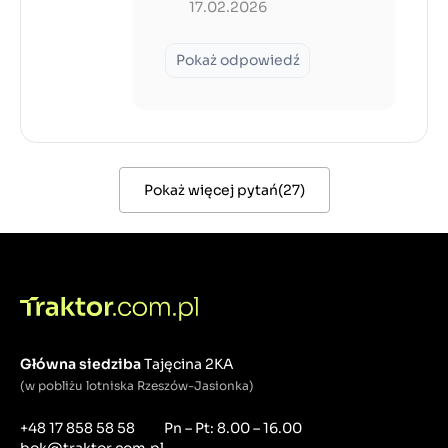
17.02.2026
Pokaż odpowiedź
Pokaż więcej pytań
(
27
)
Główna siedziba
Tajęcina 2KA
(w pobliżu lotniska Rzeszów-Jasionka)
+48 17 858 58 58
Pn – Pt: 8.00 – 16.00
bok@traktor.com.pl