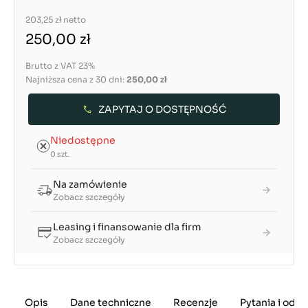
203,25 zł
netto
250,00 zł
Brutto z VAT 23%
Najniższa cena z 30 dni:
250,00 zł
ZAPYTAJ O DOSTĘPNOŚĆ
Niedostępne
0 szt.
Na zamówienie
Zobacz szczegóły
Leasing i finansowanie dla firm
Zobacz szczegóły
Opis
Dane techniczne
Recenzje
Pytania i odp