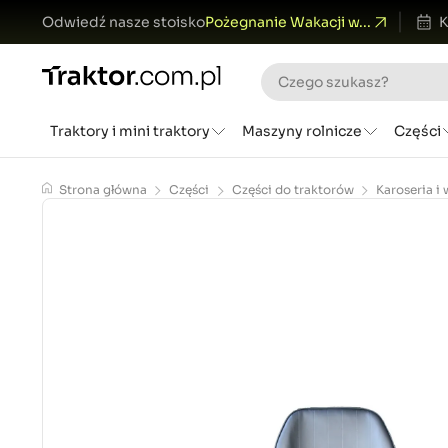
Odwiedź nasze stoisko
Pożegnanie Wakacji w...
K
Traktory i mini traktory
Maszyny rolnicze
Części
Strona główna
Części
Części do traktorów
Karoseria i