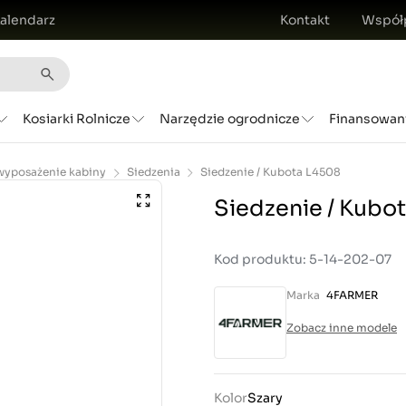
alendarz
Kontakt
Współ
Kosiarki Rolnicze
Narzędzie ogrodnicze
Finansowan
 wyposażenie kabiny
Siedzenia
Siedzenie / Kubota L4508
Siedzenie / Kubo
Kod produktu: 5-14-202-07
Marka
4FARMER
Zobacz inne modele
Kolor
Szary