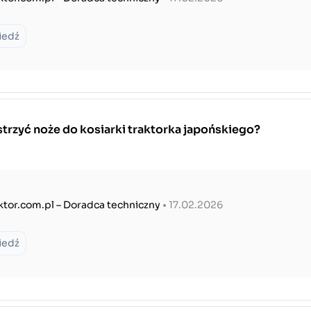
iedź
trzyć noże do kosiarki traktorka japońskiego?
ktor.com.pl – Doradca techniczny
• 17.02.2026
iedź