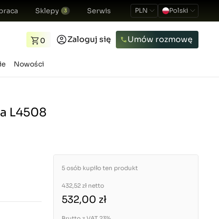
praca
Sklepy
Serwis
PLN
Polski
3
Zaloguj się
Umów rozmowę
0
ie
Nowości
ta L4508
5 osób kupiło ten produkt
432,52 zł
netto
532,00 zł
Brutto z VAT 23%