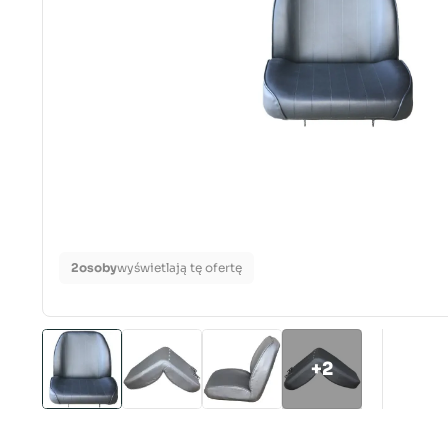
2
osoby
wyświetlają tę ofertę
+2