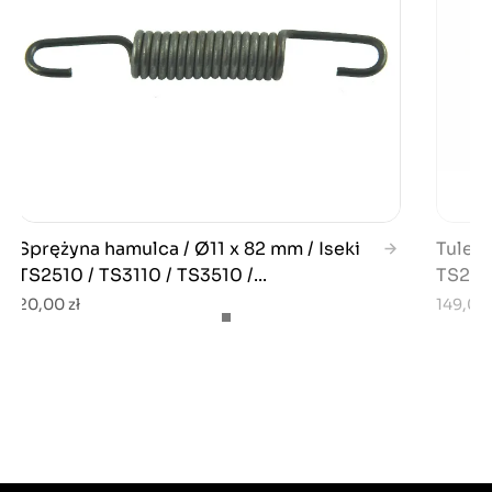
Sprężyna hamulca / Ø11 x 82 mm / Iseki
Tuleja
TS2510 / TS3110 / TS3510 /...
TS251
20,00 zł
149,00 