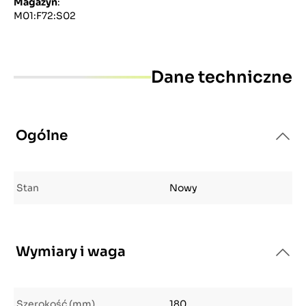
Magazyn
:
M01:F72:S02
Dane techniczne
Ogólne
Stan
Nowy
Wymiary i waga
Szerokość (mm)
180