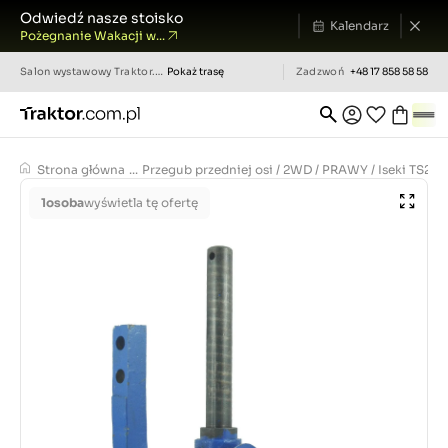
Odwiedź nasze stoisko
Kalendarz
Pożegnanie Wakacji w...
Salon wystawowy
Traktor.com.pl
Pokaż trasę
Zadzwoń
+48 17 858 58 58
Strona główna
...
Przegub przedniej osi / 2WD / PRAWY / Iseki TS251
1
osoba
wyświetla tę ofertę