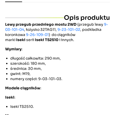
Opis produktu
Lewy przegub przedniego mostu 2WD
(przegub lewy
9-
03-101-04
, łożysko 32TAG11,
9-23-101-02
, podkładka
koronkowa
9-26-109-01
) do ciągników
marki
Iseki
serii
Iseki TS2510
i innych.
Wymiary
:
długość całkowita: 290 mm,
szerokość: 180 mm,
średnica: 30 mm,
gwint: M19,
numery części: 9-03-101-03.
Modele ciągników
:
Iseki
:
Iseki TS2510.