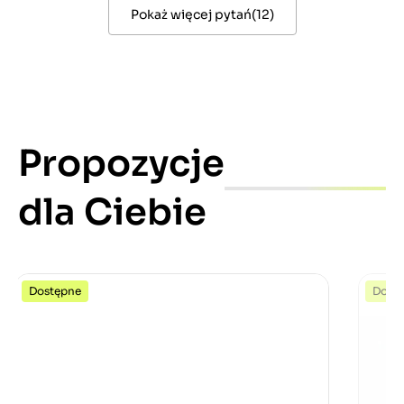
Pokaż więcej pytań
(
12
)
Propozycje
dla Ciebie
Dostępne
Dost