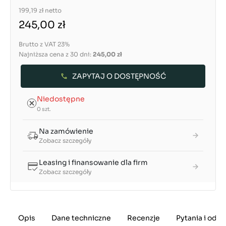
199,19 zł
netto
245,00 zł
Brutto z VAT 23%
Najniższa cena z 30 dni:
245,00 zł
ZAPYTAJ O DOSTĘPNOŚĆ
Niedostępne
0 szt.
Na zamówienie
Zobacz szczegóły
Leasing i finansowanie dla firm
Zobacz szczegóły
Opis
Dane techniczne
Recenzje
Pytania i odp