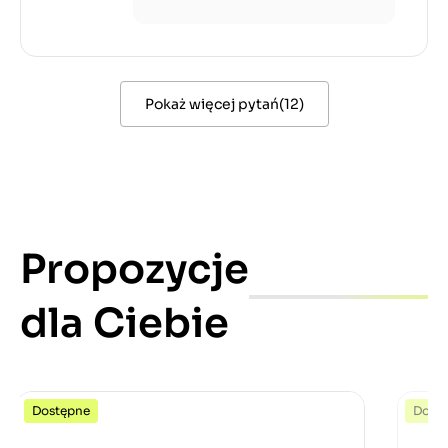
Pokaż więcej pytań
(
12
)
Propozycje
dla Ciebie
Dostępne
Dost