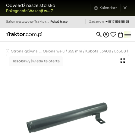
Odwiedź nasze stoisko
Kalendarz
Pożegnanie Wakacji w...
Salon wystawowy
Traktor.com.pl
Pokaż trasę
Zadzwoń
+48 17 858 58 58
Strona główna
...
Osłona wału / 355 mm / Kubota L3408 / L3608 / T
1
osoba
wyświetla tę ofertę