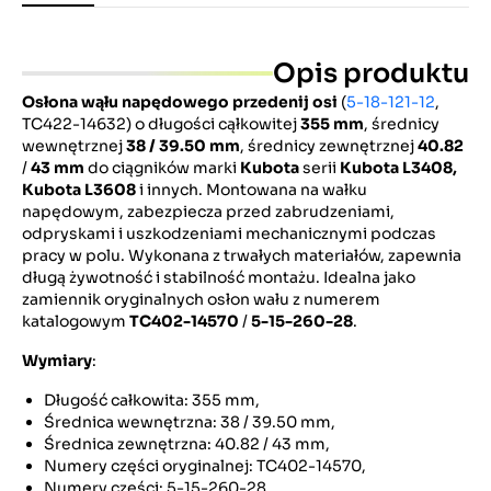
Opis produktu
Osłona wąłu napędowego przedenij osi
(
5-18-121-12
,
TC422-14632) o długości cąłkowitej
355 mm
, średnicy
wewnętrznej
38 / 39.50 mm
, średnicy zewnętrznej
40.82
/
43 mm
do ciągników marki
Kubota
serii
Kubota L3408,
Kubota L3608
i innych. Montowana na wałku
napędowym, zabezpiecza przed zabrudzeniami,
odpryskami i uszkodzeniami mechanicznymi podczas
pracy w polu. Wykonana z trwałych materiałów, zapewnia
długą żywotność i stabilność montażu. Idealna jako
zamiennik oryginalnych osłon wału z numerem
katalogowym
TC402-14570
/
5-15-260-28
.
Wymiary
:
Długość całkowita: 355 mm,
Średnica wewnętrzna: 38 / 39.50 mm,
Średnica zewnętrzna: 40.82 / 43 mm,
Numery części oryginalnej: TC402-14570,
Numery części: 5-15-260-28.