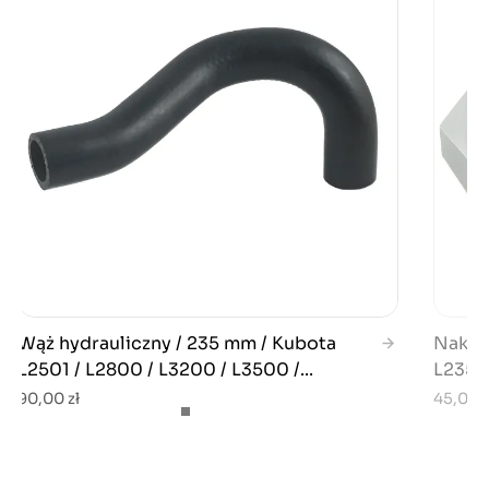
Wąż hydrauliczny / 235 mm / Kubota
Nakręt
L2501 / L2800 / L3200 / L3500 /...
L2350 
90,00 zł
45,00 z