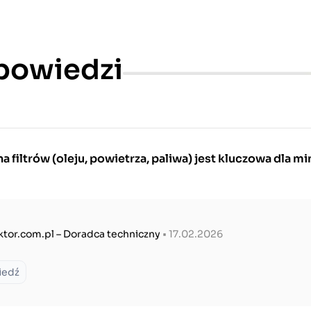
dpowiedzi
 filtrów (oleju, powietrza, paliwa) jest kluczowa dla mi
ktor.com.pl – Doradca techniczny
• 17.02.2026
iedź