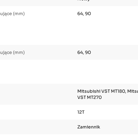
cujące (mm)
64, 90
cujące (mm)
64, 90
Mitsubishi VST MT180, Mits
VST MT270
12T
Zamiennik