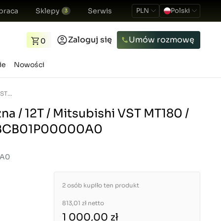
praca
Sklepy
Serwis
PLN
Polski
3
Zaloguj się
Umów rozmowę
0
ie
Nowości
Pompa hydrauliczna / 12T / Mitsubishi VST MT180 / MT224 / MT270 / BCB01P00000A0
a / 12T / Mitsubishi VST MT180 /
/ BCB01P00000A0
0A0
2 osób kupiło ten produkt
813,01 zł
netto
1 000,00 zł