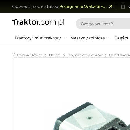
Odwiedź nasze stoisko
Pożegnanie Wakacji w...
K
Traktory i mini traktory
Maszyny rolnicze
Części
Strona główna
Części
Części do traktorów
Układ hydra