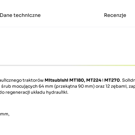
Dane techniczne
Recenzje
raulicznego traktorów
Mitsubishi MT180, MT224
i
MT270
. Solid
 śrub mocujących 64 mm (przekątna 90 mm) oraz 12 zębami, za
 regeneracji układu hydrauliki.
0 mm,