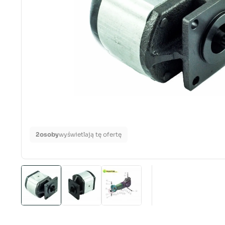
2
osoby
wyświetlają tę ofertę