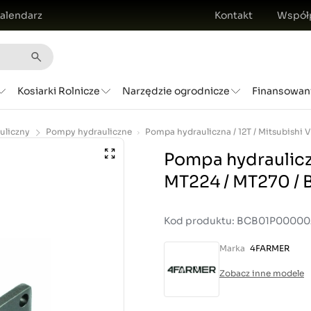
alendarz
Kontakt
Współ
Kosiarki Rolnicze
Narzędzie ogrodnicze
Finansowan
uliczny
Pompy hydrauliczne
Pompa hydrauliczn
MT224 / MT270 
Kod produktu: BCB01P0000
Marka
4FARMER
Zobacz inne modele