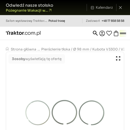
Odwiedź nasze stoisko
Kalendarz
Pożegnanie Wakacji w...
Salon wystawowy
Traktor.com.pl
Pokaż trasę
Zadzwoń
+48 17 858 58 58
Strona główna
...
Pierścienie tłoka / Ø 98 mm / Kubota V3300 / V3
3
osoby
wyświetlają tę ofertę