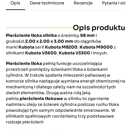
Opis
Dane techniczne
Recenzje
Pytania i odp
Opis produktu
Pierścienie
tłoka silnika
o średnicy
98 mm
i
grubości
2.00 x 2.00 x 3.00 mm
do ciągników
marki
Kubota
serii
Kubota M8200
,
Kubota M9000
z
silnikami
Kubota V3600
,
Kubota V3300
i innych.
Pierścienie tłoka
pełnią funkcje uszczelniająca
przestrzeń pomiędzy ściankami tłoka a ściankami
cylindra. W trakcie spalania mieszanki paliwowej w
komorze silnika następuje wymiana energii chemicznej na
mechaniczną i dlatego zależy nam na szczelności tych
dwóch elementów. Drugą ważna rolą jaką
pełnia
pierścienie tłokowe
w silniku to zgarnianie
nadmiaru oleju ze ścianek cylindra podczas ruchu tłoka
powodując tym samym odpowiednie smarowanie. W
silnikach spalinowych rozróżniamy trzy podstawowe
rodzaje pierścieni: