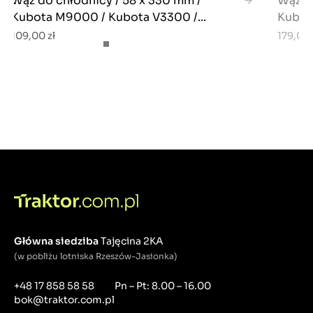
Wąż do chłodnicy / 58 x 330 mm /
Wąż do
Kubota M9000 / Kubota V3300 /...
Kubot
109,00 zł
179,00 
Główna siedziba
Tajęcina 2KA
(w pobliżu lotniska Rzeszów-Jasionka)
+48 17 858 58 58
Pn – Pt: 8.00 – 16.00
bok@traktor.com.pl