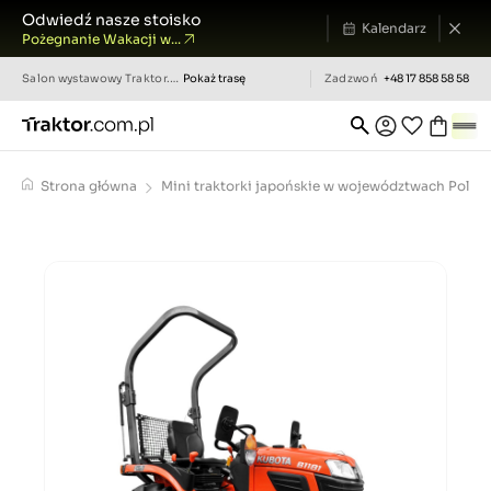
Odwiedź nasze stoisko
Kalendarz
Pożegnanie Wakacji w...
Salon wystawowy
Traktor.com.pl
Pokaż trasę
Zadzwoń
+48 17 858 58 58
Strona główna
Mini traktorki japońskie w województwach Polski