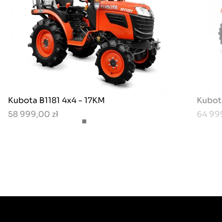
Kubota B1181 4x4 - 17KM
Kubot
58 999,00 zł
64 99