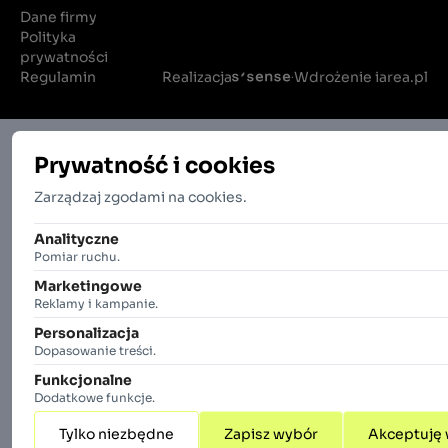
Dane firmy
Polityka
prywatności
Regulamin
Realizacja
Wdrożenie iarea.pl
·
Prywatność i cookies
Zarządzaj zgodami na cookies.
Analityczne
Pomiar ruchu.
Marketingowe
Reklamy i kampanie.
Personalizacja
Dopasowanie treści.
Funkcjonalne
Dodatkowe funkcje.
Tylko niezbędne
Zapisz wybór
Akceptuję 