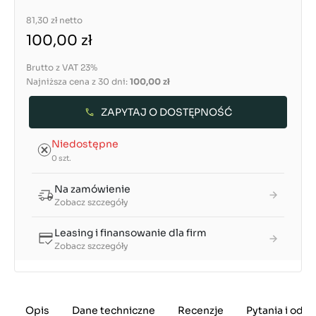
81,30 zł
netto
100,00 zł
Brutto z VAT 23%
Najniższa cena z 30 dni:
100,00 zł
ZAPYTAJ O DOSTĘPNOŚĆ
Niedostępne
0 szt.
Na zamówienie
Zobacz szczegóły
Leasing i finansowanie dla firm
Zobacz szczegóły
Opis
Dane techniczne
Recenzje
Pytania i odp