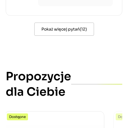
Pokaż więcej pytań
(
12
)
Propozycje
dla Ciebie
Dostępne
Dost