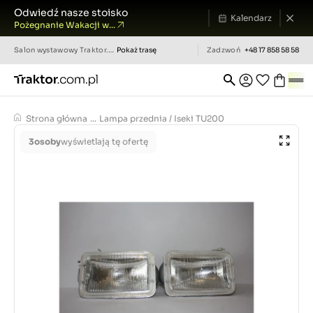
Odwiedź nasze stoisko
Kalendarz
Pożegnanie Wakacji w...
Salon wystawowy
Traktor.com.pl
Pokaż trasę
Zadzwoń
+48 17 858 58 58
Strona główna
...
Lampa przednia / Iseki TU200
3
osoby
wyświetlają tę ofertę