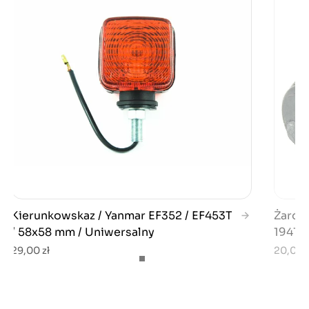
Kierunkowskaz / Yanmar EF352 / EF453T
Żarów
/ 58x58 mm / Uniwersalny
19415
29,00 zł
20,00 z