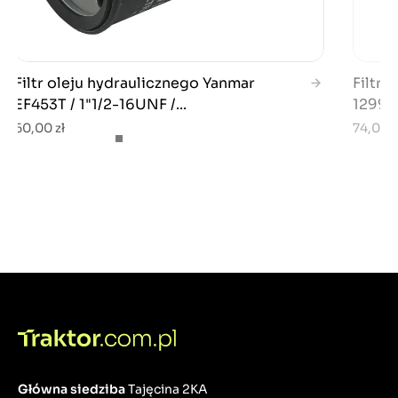
Filtr oleju hydraulicznego Yanmar
Filtr 
EF453T / 1"1/2-16UNF /...
12990
60,00 zł
74,00 z
Główna siedziba
Tajęcina 2KA