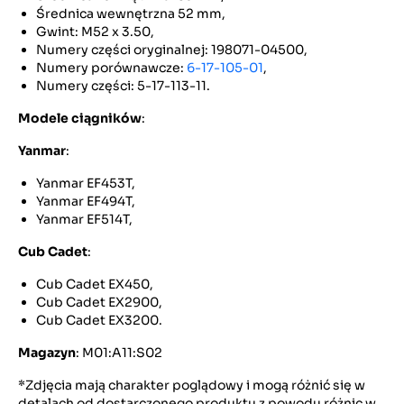
Średnica wewnętrzna 52 mm,
Gwint: M52 x 3.50,
Numery części oryginalnej: 198071-04500,
Numery porównawcze:
6-17-105-01
,
Numery części: 5-17-113-11.
Modele ciągników
:
Yanmar
:
Yanmar EF453T,
Yanmar EF494T,
Yanmar EF514T,
Cub Cadet
:
Cub Cadet EX450,
Cub Cadet EX2900,
Cub Cadet EX3200.
Magazyn
: M01:A11:S02
*Zdjęcia mają charakter poglądowy i mogą różnić się w
detalach od dostarczonego produktu z powodu różnic w