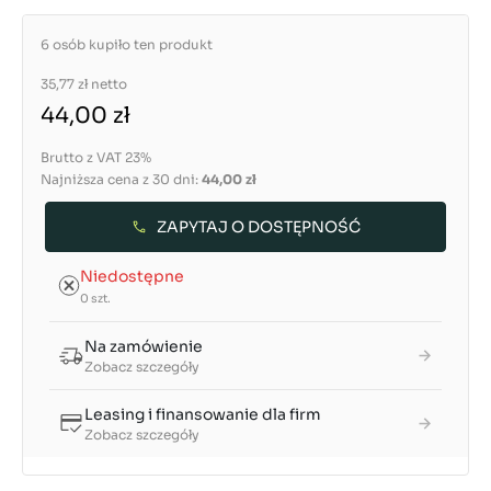
6 osób kupiło ten produkt
35,77 zł
netto
44,00 zł
Brutto z VAT 23%
Najniższa cena z 30 dni:
44,00 zł
ZAPYTAJ O DOSTĘPNOŚĆ
Niedostępne
0 szt.
Na zamówienie
Zobacz szczegóły
Leasing i finansowanie dla firm
Zobacz szczegóły