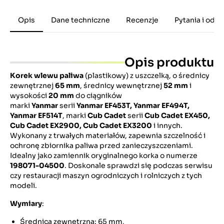
Opis
Dane techniczne
Recenzje
Pytania i odp
Opis produktu
Korek wlewu paliwa
(plastikowy) z uszczelką, o średnicy
zewnętrznej
65 mm
, średnicy wewnętrznej
52 mm
i
wysokości
20 mm
do ciągników
marki
Yanmar
serii
Yanmar EF453T, Yanmar EF494T,
Yanmar EF514T
, marki
Cub Cadet
serii
Cub Cadet EX450,
Cub Cadet EX2900, Cub Cadet EX3200
i innych.
Wykonany z trwałych materiałów, zapewnia szczelność i
ochronę zbiornika paliwa przed zanieczyszczeniami.
Idealny jako zamiennik oryginalnego korka o numerze
198071-04500
. Doskonale sprawdzi się podczas serwisu
czy restauracji maszyn ogrodniczych i rolniczych z tych
modeli.
Wymiary
:
Średnica zewnętrzna: 65 mm,