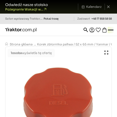
Odwiedź nasze stoisko
Kalendarz
Pożegnanie Wakacji w...
Salon wystawowy
Traktor.com.pl
Pokaż trasę
Zadzwoń
+48 17 858 58 58
Strona główna
...
Korek zbiornika paliwa / 52 x 65 mm / Yanmar / Cub
1
osoba
wyświetla tę ofertę