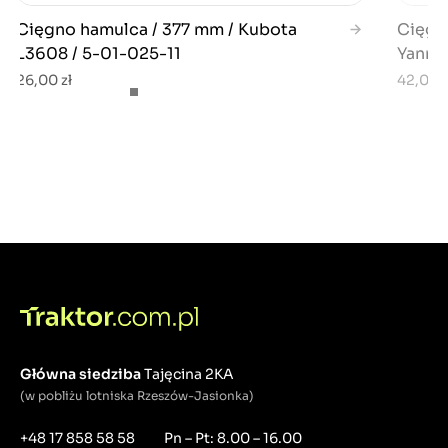
Cięgno hamulca / 377 mm / Kubota
Cięgn
L3608 / 5-01-025-11
Yanmar
26,00 zł
42,00 z
Główna siedziba
Tajęcina 2KA
(w pobliżu lotniska Rzeszów-Jasionka)
+48 17 858 58 58
Pn – Pt: 8.00 – 16.00