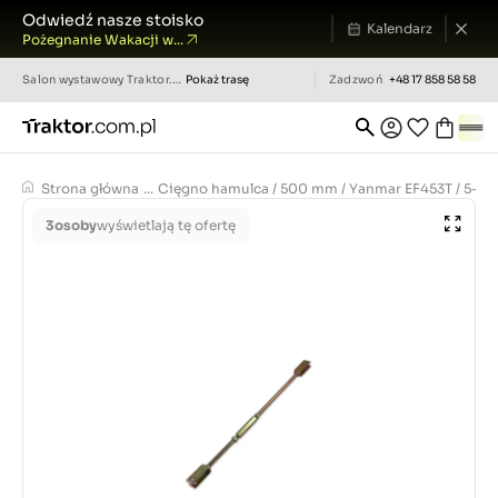
Odwiedź nasze stoisko
Kalendarz
Pożegnanie Wakacji w...
Salon wystawowy
Traktor.com.pl
Pokaż trasę
Zadzwoń
+48 17 858 58 58
Strona główna
...
Cięgno hamulca / 500 mm / Yanmar EF453T / 5-01
3
osoby
wyświetlają tę ofertę