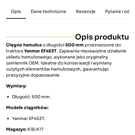
Opis
Dane techniczne
Recenzje
Pytania i odp
Opis produktu
Cięgno hamulca
o długości
500 mm
przeznaczone do
traktora
Yanmar EF453T
. Zapewnia niezawodne działanie
układu hamulcowego, wykonane jako oryginalny
zamiennik OEM. Idealne do konserwacji i wymiany
zużytych elementów hamulcowych, gwarantując
precyzyjne dopasowanie.
Wymiary:
Długość: 500 mm.
Modele ciągników:
Yanmar EF453T.
Magazyn:
K18:A17