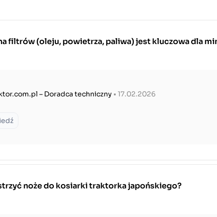
 filtrów (oleju, powietrza, paliwa) jest kluczowa dla mi
ktor.com.pl – Doradca techniczny
• 17.02.2026
iedź
trzyć noże do kosiarki traktorka japońskiego?