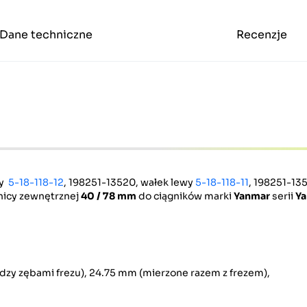
Dane techniczne
Recenzje
wy
5-18-118-12
, 198251-13520, wałek lewy
5-18-118-11
, 198251-13
nicy zewnętrznej
40 / 78 mm
do ciągników marki
Yanmar
serii
Ya
y zębami frezu), 24.75 mm (mierzone razem z frezem),