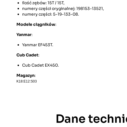
ilość zębów: 15T / 15T,
numery części oryginalnej: 198153-13521,
numery części: 5-19-133-08.
Modele ciągników
:
Yanmar
:
Yanmar EF453T.
Cub Cadet
:
Cub Cadet EX450.
Magazyn
:
K18:E12:S03
Dane techni