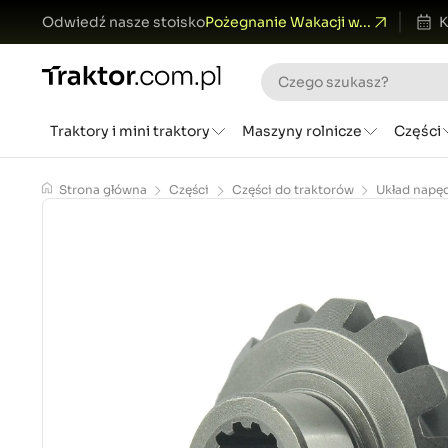
Odwiedź nasze stoisko
Pożegnanie Wakacji w...
K
Traktory i mini traktory
Maszyny rolnicze
Części
Strona główna
Części
Części do traktorów
Układ napę