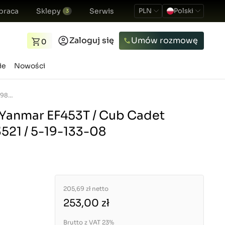
praca
Sklepy
Serwis
PLN
Polski
3
Zaloguj się
Umów rozmowę
0
ie
Nowości
Zębatka 15T/15T / Yanmar EF453T / Cub Cadet EX450 / 198153-13521 / 5-19-133-08
/ Yanmar EF453T / Cub Cadet
521 / 5-19-133-08
205,69 zł
netto
253,00 zł
Brutto z VAT 23%