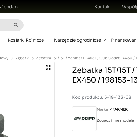
alendarz
Kontakt
Współ
Kosiarki Rolnicze
Narzędzie ogrodnicze
Finansowan
dowy
Zębatki
Zębatka 15T/15T 
EX450 / 198153-13
Kod produktu: 5-19-133-08
Marka
4FARMER
Zobacz inne modele