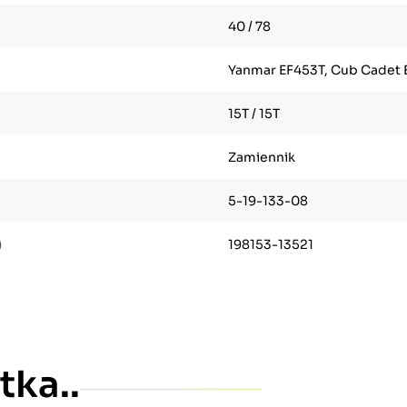
40 / 78
Yanmar EF453T, Cub Cadet
15T / 15T
Zamiennik
5-19-133-08
)
198153-13521
tka..