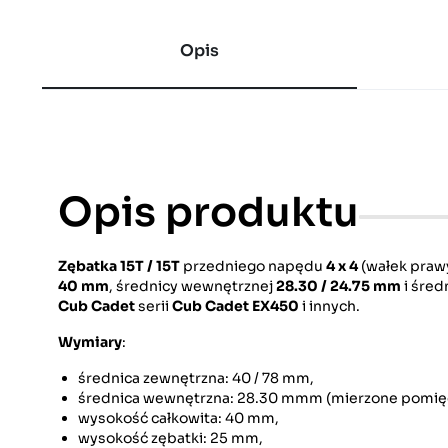
Opis
Opis produktu
Zębatka 15T / 15T
przedniego napędu
4 x 4
(wałek pra
40 mm
, średnicy wewnętrznej
28.30 / 24.75 mm
i śred
Cub Cadet
serii
Cub Cadet EX450
i innych.
Wymiary
:
średnica zewnętrzna: 40 / 78 mm,
średnica wewnętrzna: 28.30 mmm (mierzone pomiędz
wysokość całkowita: 40 mm,
wysokość zębatki: 25 mm,