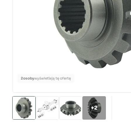
2
osoby
wyświetlają tę ofertę
+2