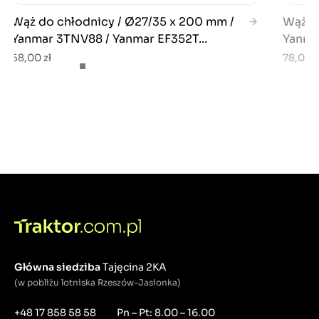
Wąż do chłodnicy / Ø27/35 x 200 mm /
Wąż d
Yanmar 3TNV88 / Yanmar EF352T...
Yanma
58,00 zł
78,00 z
Główna siedziba
Tajęcina 2KA
(w pobliżu lotniska Rzeszów-Jasionka)
+48 17 858 58 58
Pn – Pt: 8.00 – 16.00