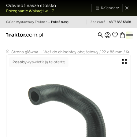
Odwiedź nasze stoisko
Kalendarz
Pożegnanie Wakacji w...
Salon wystawowy
Traktor.com.pl
Pokaż trasę
Zadzwoń
+48 17 858 58 58
Strona główna
...
Wąż do chłodnicy obejściowy / 22 x 85 mm / Kubo
2
osoby
wyświetlają tę ofertę