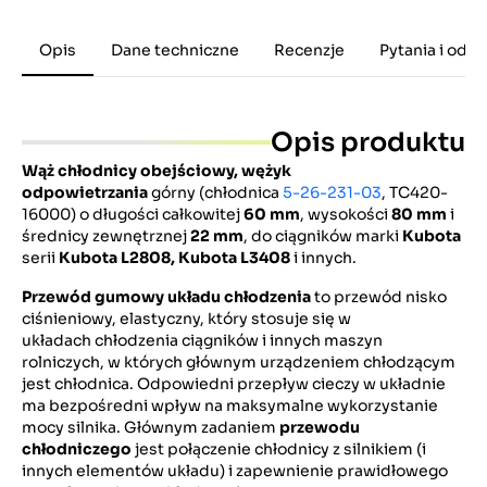
Opis
Dane techniczne
Recenzje
Pytania i odp
Opis produktu
Wąż chłodnicy obejściowy, wężyk
odpowietrzania
górny (chłodnica
5-26-231-03
, TC420-
16000) o długości całkowitej
60 mm
, wysokości
80 mm
i
średnicy zewnętrznej
22 mm
, do ciągników marki
Kubota
serii
Kubota L2808, Kubota L3408
i innych.
Przewód gumowy układu chłodzenia
to przewód nisko
ciśnieniowy, elastyczny, który stosuje się w
układach chłodzenia ciągników i innych maszyn
rolniczych, w których głównym urządzeniem chłodzącym
jest chłodnica. Odpowiedni przepływ cieczy w układnie
ma bezpośredni wpływ na maksymalne wykorzystanie
mocy silnika. Głównym zadaniem
przewodu
chłodniczego
jest połączenie chłodnicy z silnikiem (i
innych elementów układu) i zapewnienie prawidłowego