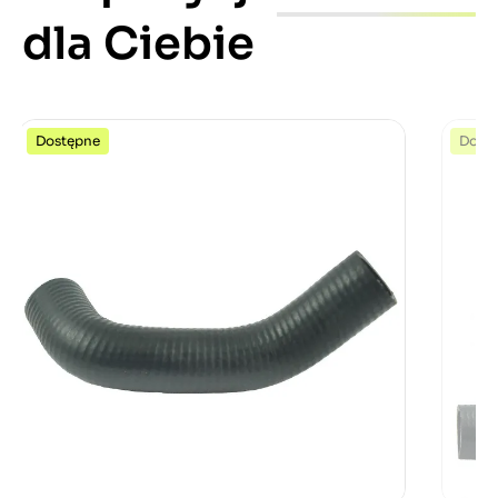
dla Ciebie
Dostępne
Dost