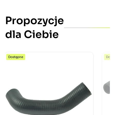
Propozycje
dla Ciebie
Dostępne
Dost