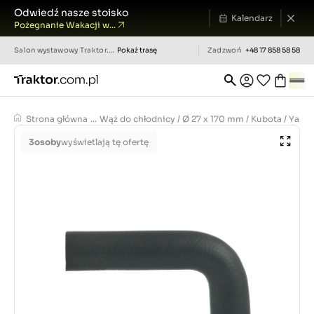
Odwiedź nasze stoisko
Kalendarz
Pożegnanie Wakacji w...
Salon wystawowy
Traktor.com.pl
Pokaż trasę
Zadzwoń
+48 17 858 58 58
Strona główna
...
Wąż do chłodnicy / Ø 27 x 170 mm / Kubota / Yanma
3
osoby
wyświetlają tę ofertę