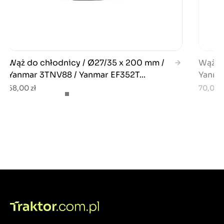
Wąż do chłodnicy / Ø27/35 x 200 mm /
Wąż d
Yanmar 3TNV88 / Yanmar EF352T...
Yanma
58,00 zł
70,00 z