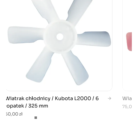
Wiatrak chłodnicy / Kubota L2000 / 6
Wiatr
łopatek / 325 mm
75,00 z
50,00 zł