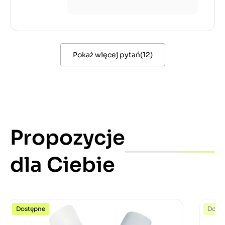
Pokaż więcej pytań
(
12
)
Propozycje
dla Ciebie
Dostępne
Dost