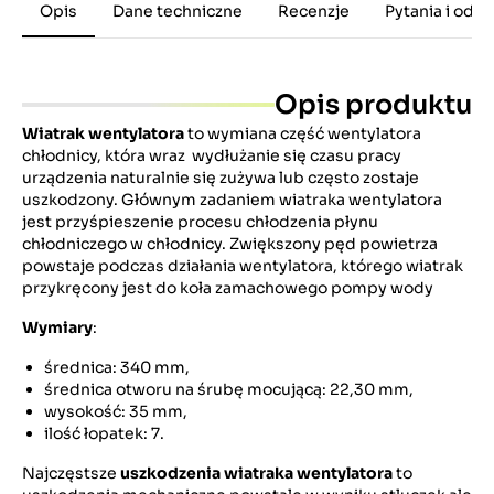
Opis
Dane techniczne
Recenzje
Pytania i odp
Opis produktu
Wiatrak wentylatora
to wymiana część wentylatora
chłodnicy, która wraz wydłużanie się czasu pracy
urządzenia naturalnie się zużywa lub często zostaje
uszkodzony. Głównym zadaniem wiatraka wentylatora
jest przyśpieszenie procesu chłodzenia płynu
chłodniczego w chłodnicy. Zwiększony pęd powietrza
powstaje podczas działania wentylatora, którego wiatrak
przykręcony jest do koła zamachowego pompy wody
Wymiary
:
średnica: 340 mm,
średnica otworu na śrubę mocującą: 22,30 mm,
wysokość: 35 mm,
ilość łopatek: 7.
Najczęstsze
uszkodzenia wiatraka wentylatora
to