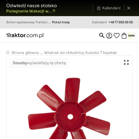
Odwiedź nasze stoisko
Kalendarz
Pożegnanie Wakacji w...
Salon wystawowy
Traktor.com.pl
Pokaż trasę
Zadzwoń
+48 17 858 58 58
Strona główna
...
Wiatrak do chłodnicy Kubota 7 łopatek
3
osoby
wyświetlają tę ofertę