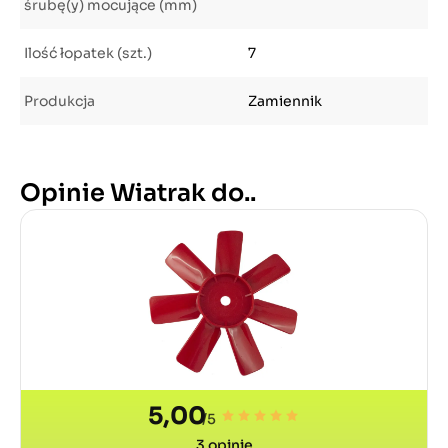
śrubę(y) mocujące (mm)
Ilość łopatek (szt.)
7
Produkcja
Zamiennik
Opinie Wiatrak do..
5,00
/5
3
opinie