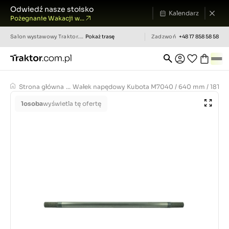
Odwiedź nasze stoisko
Kalendarz
Pożegnanie Wakacji w...
Salon wystawowy
Traktor.com.pl
Pokaż trasę
Zadzwoń
+48 17 858 58 58
Strona główna
...
Wałek napędowy Kubota M7040 / 640 mm / 18T/18T
1
osoba
wyświetla tę ofertę