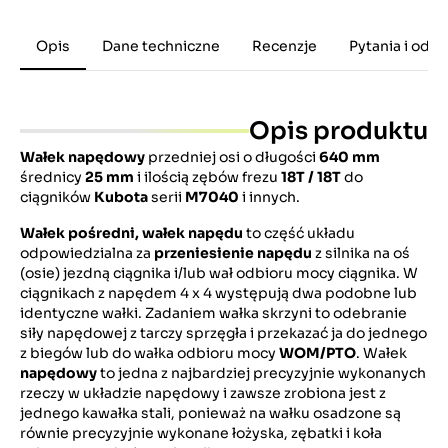
Opis
Dane techniczne
Recenzje
Pytania i odp
Opis produktu
Wałek
napędowy
przedniej osi o długości
640 mm
średnicy
25 mm
i ilością zębów frezu
18T / 18T
do
ciągników
Kubota
serii
M7040
i innych.
Wałek pośredni, wałek napędu
to część układu
odpowiedzialna za
przeniesienie napędu
z silnika na oś
(osie) jezdną ciągnika i/lub wał odbioru mocy ciągnika. W
ciągnikach z napędem 4 x 4 występują dwa podobne lub
identyczne wałki. Zadaniem wałka skrzyni to odebranie
siły napędowej z tarczy sprzęgła i przekazać ja do jednego
z biegów lub do wałka odbioru mocy
WOM/PTO
. Wałek
napędowy
to jedna z najbardziej precyzyjnie wykonanych
rzeczy w układzie napędowy i zawsze zrobiona jest z
jednego kawałka stali, ponieważ na wałku osadzone są
równie precyzyjnie wykonane łożyska, zębatki i koła