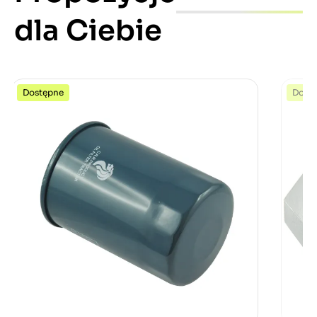
dla Ciebie
Dostępne
Dost