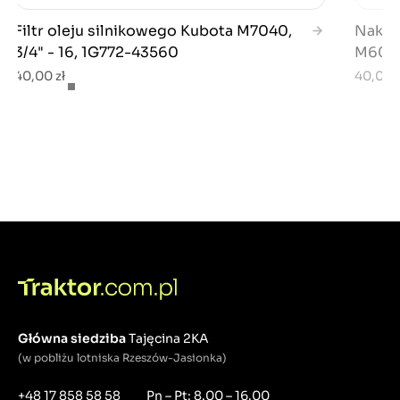
Filtr oleju silnikowego Kubota M7040,
Nakręt
3/4" - 16, 1G772-43560
M6040
40,00 zł
40,00 z
Główna siedziba
Tajęcina 2KA
(w pobliżu lotniska Rzeszów-Jasionka)
+48 17 858 58 58
Pn – Pt: 8.00 – 16.00