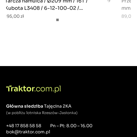
Tarcza hamulca / Ø209 mm / 16T /
Przek
Kubota L3408 / 6-12-100-02 /...
mm / 
195,00 zł
89,00 z
Główna siedziba
Tajęcina 2KA
(w pobliżu lotniska Rzeszów-Jasionka)
+48 17 858 58 58
Pn – Pt: 8.00 – 16.00
bok@traktor.com.pl