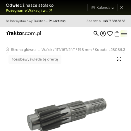
Odwiedź nasze stoisko
Kalendarz
Pożegnanie Wakacji w...
Salon wystawowy
Traktor.com.pl
Pokaż trasę
Zadzwoń
+48 17 858 58 58
Strona główna
...
Wałek / 11T/16T/24T / 198 mm / Kubota L2808/L32
1
osoba
wyświetla tę ofertę