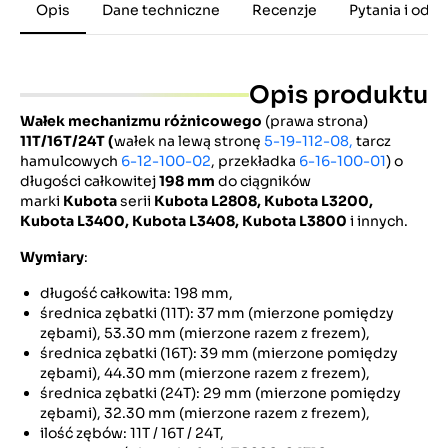
Opis
Dane techniczne
Recenzje
Pytania i odp
Opis produktu
Wałek mechanizmu różnicowego
(prawa strona)
11T/16T/24T (
wałek na lewą stronę
5-19-112-08,
tarcz
hamulcowych
6-12-100-02
, przekładka
6-16-100-01
) o
długości całkowitej
198 mm
do ciągników
marki
Kubota
serii
Kubota L2808, Kubota L3200,
Kubota L3400, Kubota L3408, Kubota L3800
i innych.
Wymiary
:
długość całkowita: 198 mm,
średnica zębatki (11T): 37 mm (mierzone pomiędzy
zębami), 53.30 mm (mierzone razem z frezem),
średnica zębatki (16T): 39 mm (mierzone pomiędzy
zębami), 44.30 mm (mierzone razem z frezem),
średnica zębatki (24T): 29 mm (mierzone pomiędzy
zębami), 32.30 mm (mierzone razem z frezem),
ilość zębów: 11T / 16T / 24T,