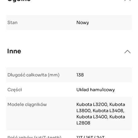
Stan
Nowy
Inne
Długość całkowita (mm)
138
Części
Układ hamulcowy
Modele ciągników
Kubota L3200, Kubota
L3800, Kubota L3408,
Kubota L3400, Kubota
L2808
Ilość zębów (szt/T-teeth)
11T / 16T / 24T