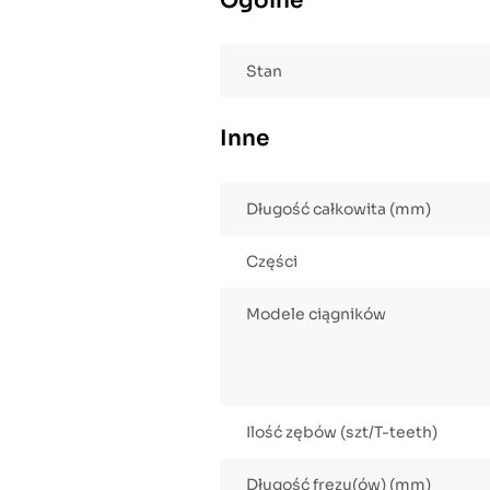
Ogólne
Stan
Inne
Długość całkowita (mm)
Części
Modele ciągników
Ilość zębów (szt/T-teeth)
Długość frezu(ów) (mm)