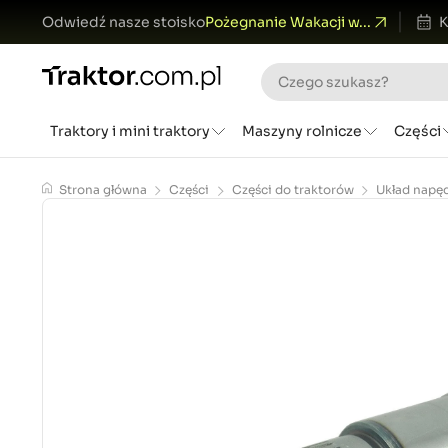
Odwiedź nasze stoisko
Pożegnanie Wakacji w...
K
Traktory i mini traktory
Maszyny rolnicze
Części
Strona główna
Części
Części do traktorów
Układ napę