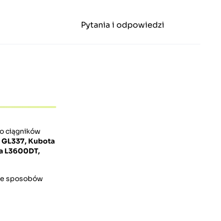
Pytania i odpowiedzi
do ciągników
 GL337, Kubota
ta L3600DT,
ele sposobów