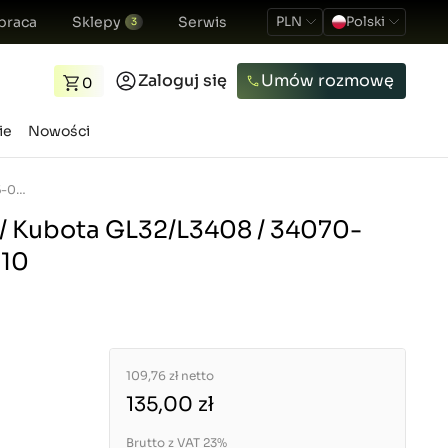
praca
Sklepy
Serwis
PLN
Polski
3
Zaloguj się
Umów rozmowę
0
ie
Nowości
Wałek piasty 30T / Kubota GL32/L3408 / 34070-13330 / 5-01-031-10
 / Kubota GL32/L3408 / 34070-
-10
109,76 zł
netto
135,00 zł
Brutto z VAT 23%