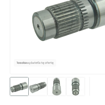
1
osoba
wyświetla tę ofertę