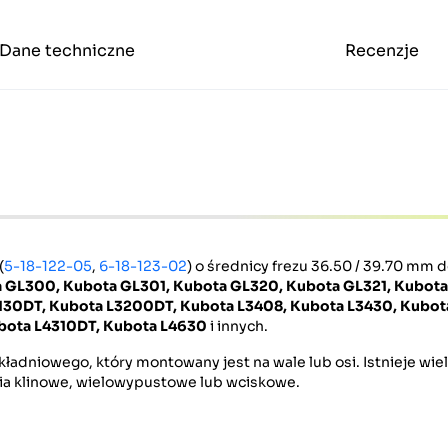
Dane techniczne
Recenzje
(
5-18-122-05
,
6-18-123-02
) o średnicy frezu 36.50 / 39.70 mm 
 GL300, Kubota GL301, Kubota GL320, Kubota GL321, Kubota
130DT, Kubota L3200DT, Kubota L3408, Kubota L3430, Kubo
bota L4310DT, Kubota L4630
i innych.
ładniowego, który montowany jest na wale lub osi. Istnieje wi
nia klinowe, wielowypustowe lub wciskowe.