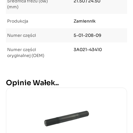
Średnica frezu (ów)
21.50 / 24.50
(mm)
Produkcja
Zamiennik
Numer części
5-01-208-09
Numer części
3A021-43410
oryginalnej (OEM)
Opinie Wałek..