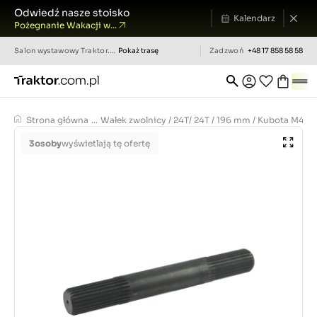
Odwiedź nasze stoisko
Kalendarz
Pożegnanie Wakacji w...
Salon wystawowy
Traktor.com.pl
Pokaż trasę
Zadzwoń
+48 17 858 58 58
Strona główna
...
Wałek zwolnicy / 24T/ 24T / 196 mm / Kubota M4
3
osoby
wyświetlają tę ofertę