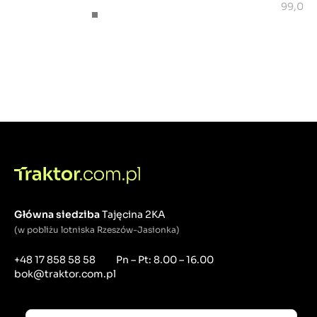
99,00 z
Główna siedziba
Tajęcina 2KA
(w pobliżu lotniska Rzeszów-Jasionka)
+48 17 858 58 58
Pn – Pt: 8.00 – 16.00
bok@traktor.com.pl