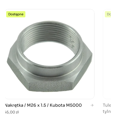
Dostępne
Dost
Nakrętka / M26 x 1.5 / Kubota M5000
Tuleja
tylneg
45,00 zł