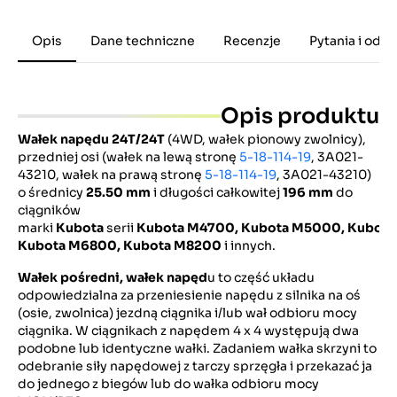
Opis
Dane techniczne
Recenzje
Pytania i odp
Opis produktu
Wałek napędu 24T/24T
(4WD, wałek pionowy zwolnicy),
przedniej osi (wałek na lewą stronę
5-18-114-19
, 3A021-
43210, wałek na prawą stronę
5-18-114-19
, 3A021-43210)
o średnicy
25.50 mm
i długości całkowitej
196 mm
do
ciągników
marki
Kubota
serii
Kubota
M4700,
Kubota
M5000,
Kubot
Kubota M6800, Kubota M8200
i innych.
Wałek pośredni, wałek napęd
u to część układu
odpowiedzialna za przeniesienie napędu z silnika na oś
(osie, zwolnica) jezdną ciągnika i/lub wał odbioru mocy
ciągnika. W ciągnikach z napędem 4 x 4 występują dwa
podobne lub identyczne wałki. Zadaniem wałka skrzyni to
odebranie siły napędowej z tarczy sprzęgła i przekazać ja
do jednego z biegów lub do wałka odbioru mocy