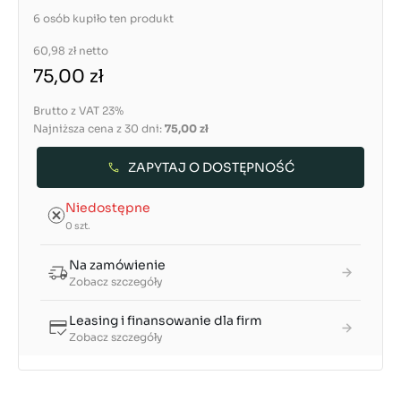
6 osób kupiło ten produkt
60,98 zł
netto
75,00 zł
Brutto z VAT 23%
Najniższa cena z 30 dni:
75,00 zł
ZAPYTAJ O DOSTĘPNOŚĆ
Niedostępne
0 szt.
Na zamówienie
Zobacz szczegóły
Leasing i finansowanie dla firm
Zobacz szczegóły