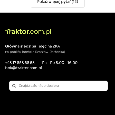
Pokaż więcej pytań
(
12
)
Główna siedziba
Tajęcina 2KA
(w pobliżu lotniska Rzeszów-Jasionka)
+48 17 858 58 58
Pn – Pt: 8.00 – 16.00
bok@traktor.com.pl