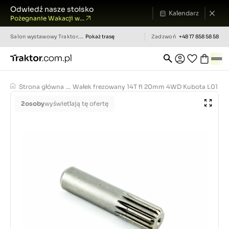
Odwiedź nasze stoisko
Kalendarz
Pożegnanie Wakacji w...
Salon wystawowy
Traktor.com.pl
Pokaż trasę
Zadzwoń
+48 17 858 58 58
Strona główna
...
Wałek frezowany 14T fi 20mm 4WD Kubota L01
2
osoby
wyświetlają tę ofertę