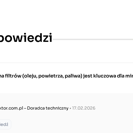
dpowiedzi
 filtrów (oleju, powietrza, paliwa) jest kluczowa dla mi
ktor.com.pl – Doradca techniczny
• 17.02.2026
iedź