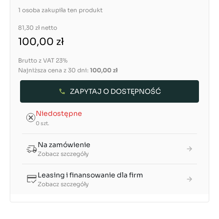
1 osoba zakupiła ten produkt
81,30 zł
netto
100,00 zł
Brutto z VAT 23%
Najniższa cena z 30 dni:
100,00 zł
ZAPYTAJ O DOSTĘPNOŚĆ
Niedostępne
0 szt.
Na zamówienie
Zobacz szczegóły
Leasing i finansowanie dla firm
Zobacz szczegóły