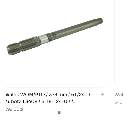
Wałek WOM/PTO / 373 mm / 6T/24T /
Wałek
Kubota L3408 / 5-18-124-02 /...
640,00
699,00 zł