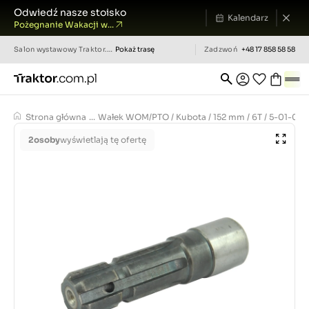
Odwiedź nasze stoisko
Kalendarz
Pożegnanie Wakacji w...
Salon wystawowy
Traktor.com.pl
Pokaż trasę
Zadzwoń
+48 17 858 58 58
Strona główna
...
Wałek WOM/PTO / Kubota / 152 mm / 6T / 5-01-026
2
osoby
wyświetlają tę ofertę