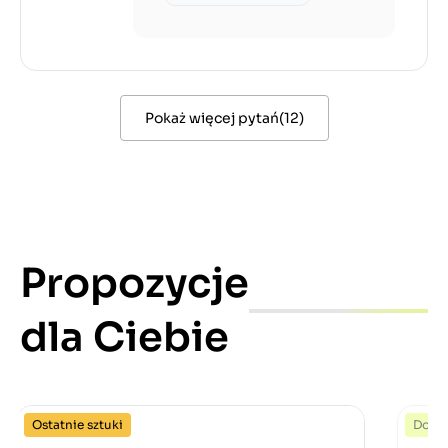
Pokaż więcej pytań
(
12
)
Propozycje
dla Ciebie
Ostatnie sztuki
Dost