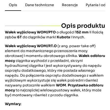
Opis
Dane techniczne
Recenzje
Pytania i odp
Opis produktu
Wałek wyjściowy WOM/PTO
o długości
152 mm
ii ilością
zębów
6T
do ciągników marki
Kubota
i innych.
Wałek wyjściowy WOM/P.T.O
(z ang. power take off)
element do mechanicznego przenoszenia mocy
obrotowej i momentu obrotowego silnika.
Wałek odbioru
mocy
ciągnika wychodzi z przekładni, skrzyni
hydraulicznej ciągnika i jest wykorzystywany do napędu
osprzętu dodatkowego, który nie posiada własnego
napędu. Do połączenia osprzętu dodatkowego z wałkiem
wyjściowym wykorzystuje się wałek pośredni również
nazywany potocznie wałkiem
WOM
.
Przystawka odbioru
mocy
to najczęściej wielowypustowy wałek, który może
być montowany również z przodu ciągnika.
Wymiary
: