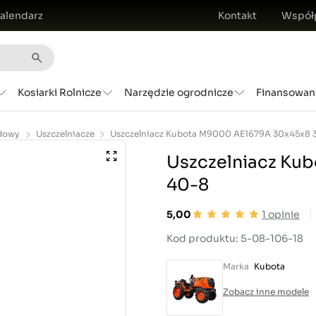
alendarz
Kontakt
Współ
Kosiarki Rolnicze
Narzędzie ogrodnicze
Finansowan
dowy
Uszczelniacze
Uszczelniacz Ku
40-8
5,00
1
opinie
Kod produktu: 5-08-106-18
Marka
Kubota
Zobacz inne modele