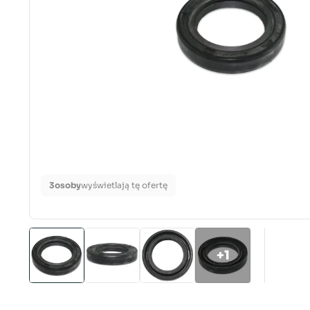
3
osoby
wyświetlają tę ofertę
+1