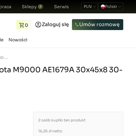
praca
Sklepy
Serwis
PLN
Polski
3
Zaloguj się
Umów rozmowę
0
ie
Nowości
Uszczelniacz Kubota M9000 AE1679A 30x45x8 30-40-8
bota M9000 AE1679A 30x45x8 30-
2 osób kupiło ten produkt
16,26 zł
netto