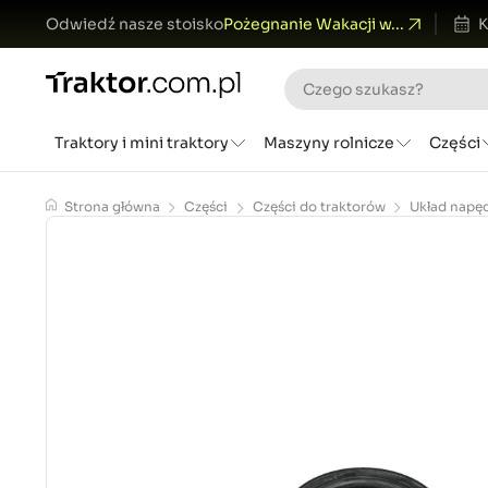
Odwiedź nasze stoisko
Pożegnanie Wakacji w...
K
Traktory i mini traktory
Maszyny rolnicze
Części
Strona główna
Części
Części do traktorów
Układ napę