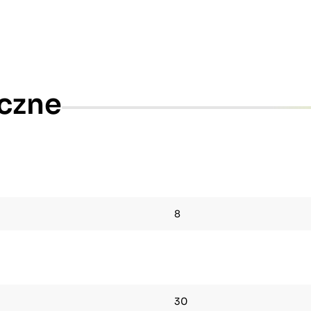
czne
8
30