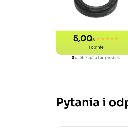
5,00
/5
1
opinie
2
osób kupiło ten produkt
Pytania i o