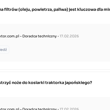
 filtrów (oleju, powietrza, paliwa) jest kluczowa dla mi
ktor.com.pl – Doradca techniczny
• 17.02.2026
iedź
trzyć noże do kosiarki traktorka japońskiego?
ktor.com.pl – Doradca techniczny
• 17.02.2026