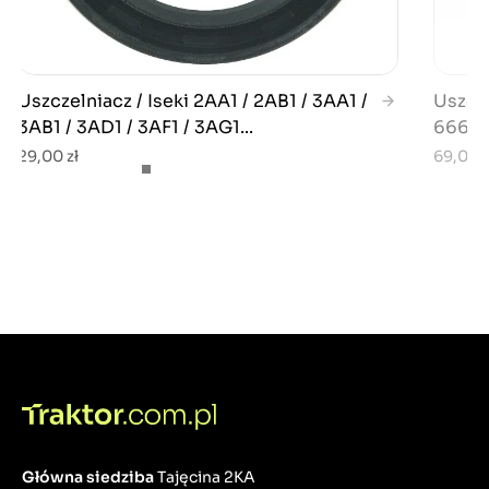
Uszczelniacz / Iseki 2AA1 / 2AB1 / 3AA1 /
Uszcze
3AB1 / 3AD1 / 3AF1 / 3AG1...
66611-
29,00 zł
69,00 z
Główna siedziba
Tajęcina 2KA