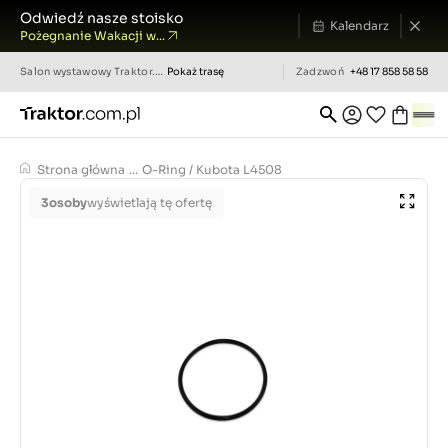
Odwiedź nasze stoisko
Kalendarz
Pożegnanie Wakacji w...
Salon wystawowy
Traktor.com.pl
Pokaż trasę
Zadzwoń
+48 17 858 58 58
Strona główna
...
O-Ring / Kubota L4508
3
osoby
wyświetlają tę ofertę