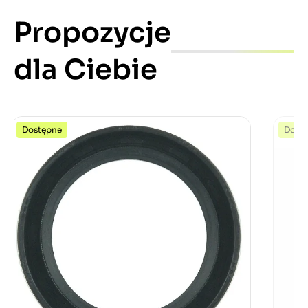
Propozycje
dla Ciebie
Dostępne
Dost