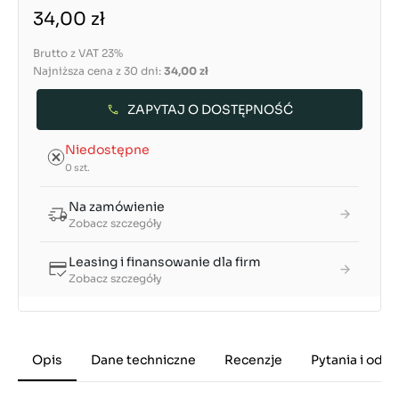
34,00 zł
Brutto z VAT 23%
Najniższa cena z 30 dni:
34,00 zł
ZAPYTAJ O DOSTĘPNOŚĆ
Niedostępne
0 szt.
Na zamówienie
Zobacz szczegóły
Leasing i finansowanie dla firm
Zobacz szczegóły
Opis
Dane techniczne
Recenzje
Pytania i odp