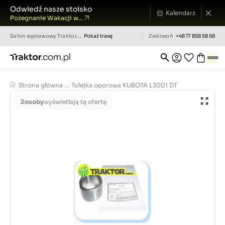
Odwiedź nasze stoisko
Kalendarz
Pożegnanie Wakacji w...
Salon wystawowy
Traktor.com.pl
Pokaż trasę
Zadzwoń
+48 17 858 58 58
Strona główna
...
Tulejka oporowa KUBOTA L3001 DT
2
osoby
wyświetlają tę ofertę