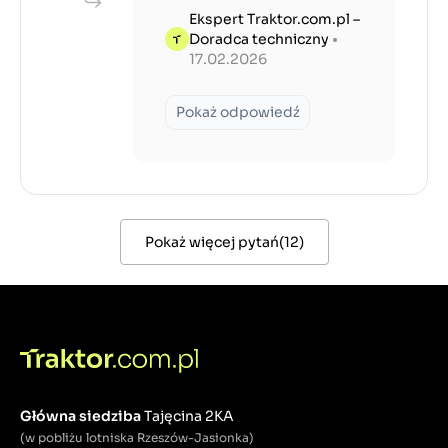
Ekspert Traktor.com.pl –
Doradca techniczny
•
17.02.2026
Pokaż odpowiedź
Pokaż więcej pytań
(
12
)
Główna siedziba
Tajęcina 2KA
(w pobliżu lotniska Rzeszów-Jasionka)