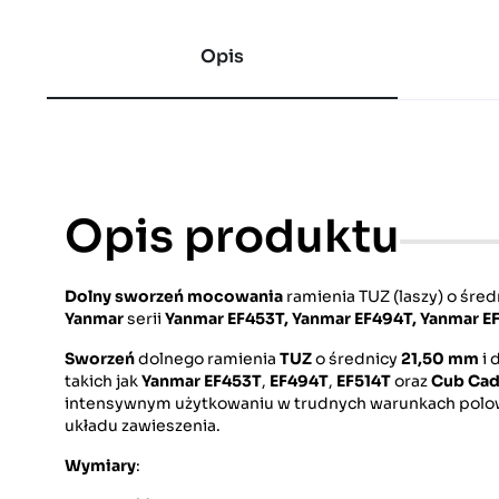
Opis
Opis produktu
Dolny sworzeń mocowania
ramienia TUZ (laszy) o śre
Yanmar
serii
Yanmar EF453T, Yanmar
EF494T, Yanmar E
Sworzeń
dolnego ramienia
TUZ
o średnicy
21,50 mm
i 
takich jak
Yanmar EF453T
,
EF494T
,
EF514T
oraz
Cub Cad
intensywnym użytkowaniu w trudnych warunkach polowy
układu zawieszenia.
Wymiary
: