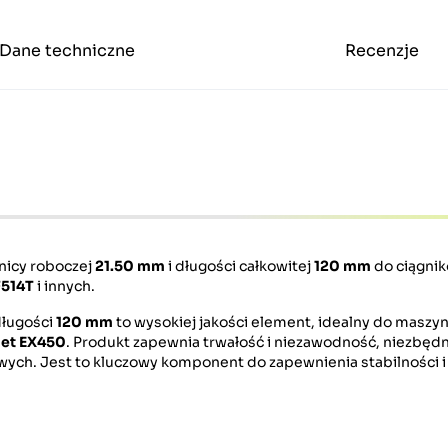
Dane techniczne
Recenzje
dnicy roboczej
21.50 mm
i długości całkowitej
120 mm
do ciągni
F514T
i innych.
długości
120 mm
to wysokiej jakości element, idealny do maszyn
et EX450
. Produkt zapewnia trwałość i niezawodność, niezbęd
ch. Jest to kluczowy komponent do zapewnienia stabilności i 