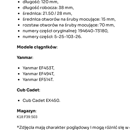
długość: 120 mm,
długość robocza: 38 mm,
średnica: 21.50 / 28 mm,
średnica otworów na śruby mocujące: 15 mm,
rozstaw otworów na śruby mocujące: 70 mm,
numery części oryginalnej: 194640-73180,
numery części: 5-25-103-26.
Modele ciągników
:
Yanmar
:
Yanmar EF453T,
Yanmar EF494T,
Yanmar EF514T.
Cub Cadet
:
Cub Cadet EX450.
Magazyn
:
K18:F39:S03
*Zdjęcia mają charakter poglądowy i mogą różnić się 