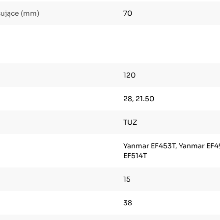
cujące (mm)
70
120
28, 21.50
TUZ
Yanmar EF453T, Yanmar EF4
EF514T
15
38