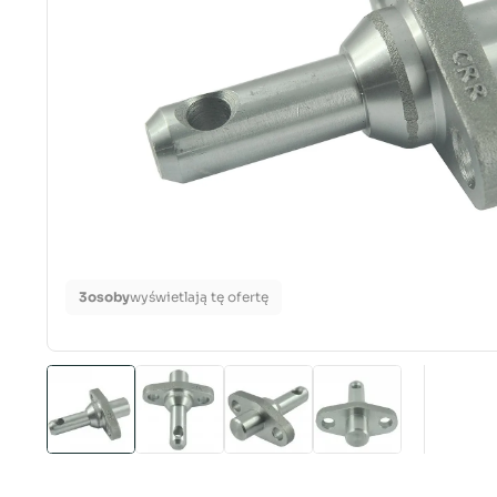
3
osoby
wyświetlają tę ofertę