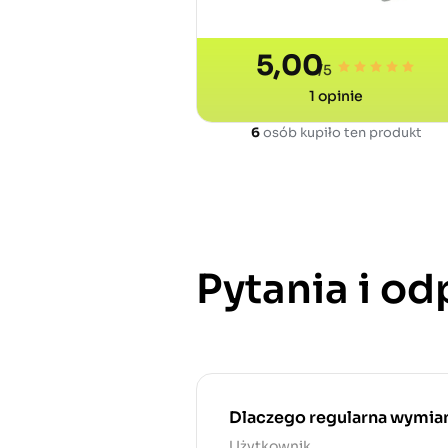
5,00
/5
1
opinie
6
osób kupiło ten produkt
Pytania i o
Dlaczego regularna wymiana
Użytkownik