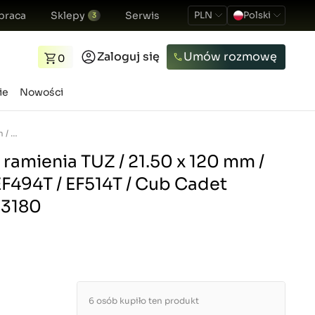
praca
Sklepy
Serwis
PLN
Polski
3
Zaloguj się
Umów rozmowę
0
ie
Nowości
Sworzeń dolnego ramienia TUZ / 21.50 x 120 mm / Yanmar EF453T / EF494T / EF514T / Cub Cadet EX450 / 194640-73180
ramienia TUZ / 21.50 x 120 mm /
F494T / EF514T / Cub Cadet
73180
6 osób kupiło ten produkt