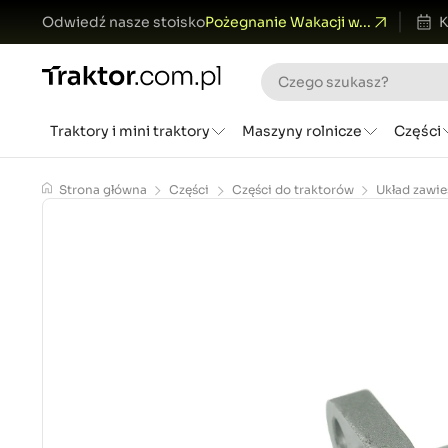
Odwiedź nasze stoisko
Pożegnanie Wakacji w...
K
Traktory i mini traktory
Maszyny rolnicze
Części
Strona główna
Części
Części do traktorów
Układ zawie