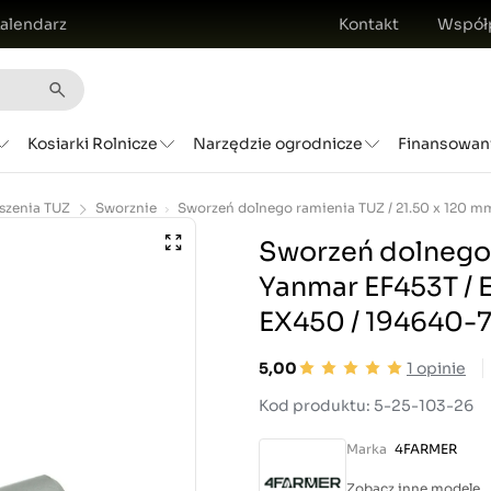
alendarz
Kontakt
Współ
Kosiarki Rolnicze
Narzędzie ogrodnicze
Finansowan
szenia TUZ
Sworznie
Sworzeń dolnego 
Yanmar EF453T / E
EX450 / 194640-
5,00
1
opinie
Kod produktu: 5-25-103-26
Marka
4FARMER
Zobacz inne modele