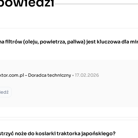
dpowiedzi
 filtrów (oleju, powietrza, paliwa) jest kluczowa dla mi
ktor.com.pl – Doradca techniczny
• 17.02.2026
iedź
trzyć noże do kosiarki traktorka japońskiego?