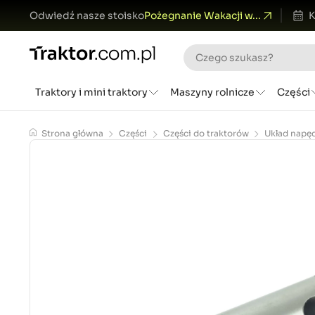
Odwiedź nasze stoisko
Pożegnanie Wakacji w...
K
Traktory i mini traktory
Maszyny rolnicze
Części
Strona główna
Części
Części do traktorów
Układ napę