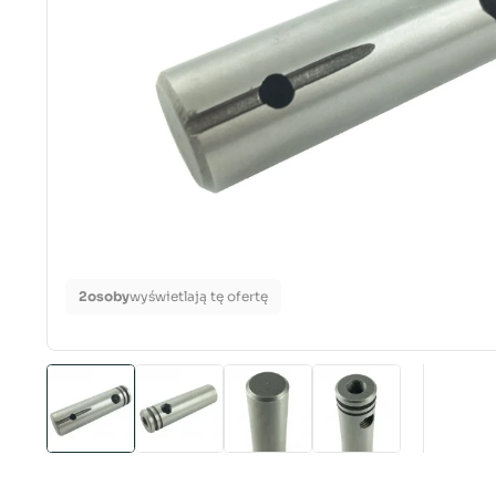
2
osoby
wyświetlają tę ofertę