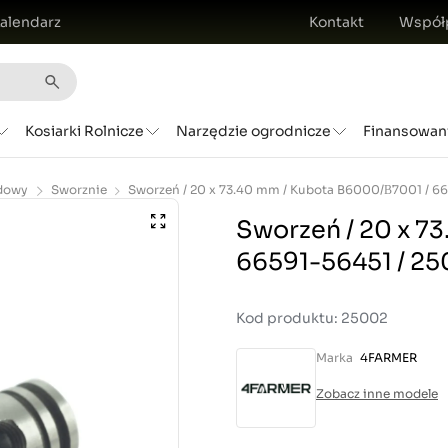
alendarz
Kontakt
Współ
Kosiarki Rolnicze
Narzędzie ogrodnicze
Finansowan
dowy
Sworznie
Sworzeń / 20 x 7
66591-56451 / 2
Kod produktu: 25002
Marka
4FARMER
Zobacz inne modele