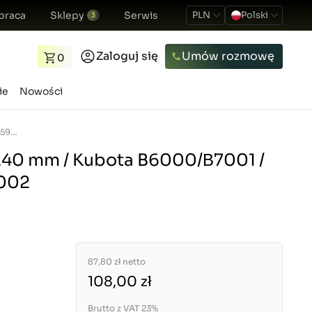
praca
Sklepy
Serwis
PLN
Polski
3
Zaloguj się
Umów rozmowę
0
ie
Nowości
Sworzeń / 20 x 73.40 mm / Kubota B6000/Β7001 / 66591-56451 / 25002
3.40 mm / Kubota B6000/Β7001 /
5002
87,80 zł
netto
108,00 zł
Brutto z VAT 23%