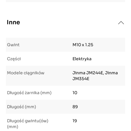
Inne
Gwint
M10 x 1.25
Części
Elektryka
Modele ciągników
Jinma JM244E, Jinma
JM354E
Długość żarnika (mm)
10
Długość (mm)
89
Długość gwintu(ów)
19
(mm)