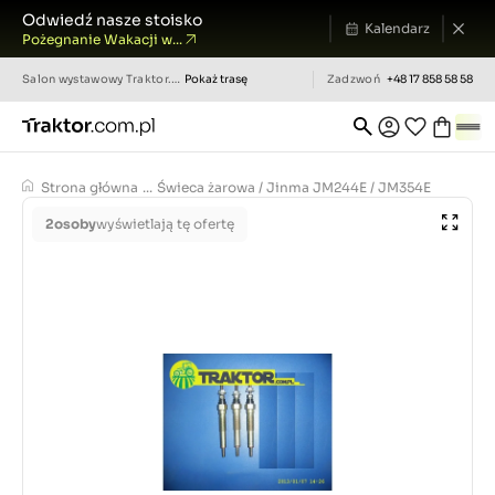
Odwiedź nasze stoisko
Kalendarz
Pożegnanie Wakacji w...
Salon wystawowy
Traktor.com.pl
Pokaż trasę
Zadzwoń
+48 17 858 58 58
Strona główna
...
Świeca żarowa / Jinma JM244E / JM354E
2
osoby
wyświetlają tę ofertę