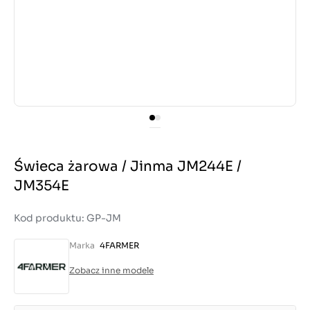
Świeca żarowa / Jinma JM244E /
JM354E
Kod produktu: GP-JM
Marka
4FARMER
Zobacz inne modele