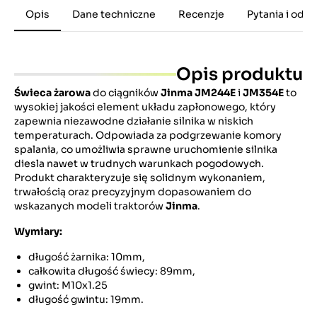
Opis
Dane techniczne
Recenzje
Pytania i odp
Opis produktu
Świeca żarowa
do ciągników
Jinma JM244E
i
JM354E
to
wysokiej jakości element układu zapłonowego, który
zapewnia niezawodne działanie silnika w niskich
temperaturach. Odpowiada za podgrzewanie komory
spalania, co umożliwia sprawne uruchomienie silnika
diesla nawet w trudnych warunkach pogodowych.
Produkt charakteryzuje się solidnym wykonaniem,
trwałością oraz precyzyjnym dopasowaniem do
wskazanych modeli traktorów
Jinma
.
Wymiary:
długość żarnika: 10mm,
całkowita długość świecy: 89mm,
gwint: M10x1.25
długość gwintu: 19mm.