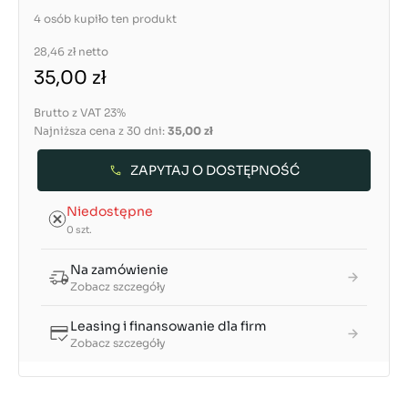
4 osób kupiło ten produkt
28,46 zł
netto
35,00 zł
Brutto z VAT 23%
Najniższa cena z 30 dni:
35,00 zł
ZAPYTAJ O DOSTĘPNOŚĆ
Niedostępne
0 szt.
Na zamówienie
Zobacz szczegóły
Leasing i finansowanie dla firm
Zobacz szczegóły