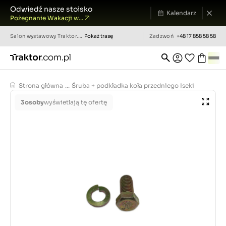
Odwiedź nasze stoisko
Kalendarz
Pożegnanie Wakacji w...
Salon wystawowy
Traktor.com.pl
Pokaż trasę
Zadzwoń
+48 17 858 58 58
Strona główna
...
Śruba + podkładka koła przedniego Iseki
3
osoby
wyświetlają tę ofertę