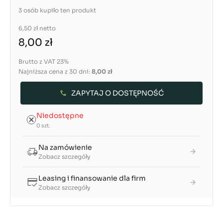
3 osób kupiło ten produkt
6,50 zł
netto
8,00 zł
Brutto z VAT 23%
Najniższa cena z 30 dni:
8,00 zł
ZAPYTAJ O DOSTĘPNOŚĆ
Niedostępne
0 szt.
Na zamówienie
Zobacz szczegóły
Leasing i finansowanie dla firm
Zobacz szczegóły