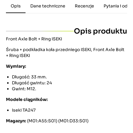
Opis
Dane techniczne
Recenzje
Pytania i odp
Opis produktu
Front Axle Bolt + Ring ISEKI
Śruba + podkładka koła przedniego ISEKI, Front Axle Bolt
+ Ring ISEKI
Wymiary:
Długość: 33 mm.
Długość gwintu: 24
Gwint: M12.
Modele ciągników:
Iseki TA247
Magazyn:
(M01:A55:S01) (M01:D33:S01)