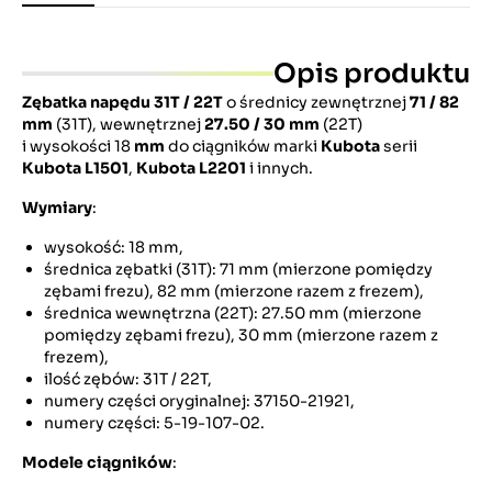
Opis produktu
Zębatka napędu
31T / 22T
o średnicy zewnętrznej
71 / 82
mm
(31T), wewnętrznej
27.50 / 30 mm
(22T)
i wysokości 18
mm
do ciągników marki
Kubota
serii
Kubota L1501
,
Kubota L2201
i innych.
Wymiary
:
wysokość: 18 mm,
średnica zębatki (31T): 71 mm (mierzone pomiędzy
zębami frezu), 82 mm (mierzone razem z frezem),
średnica wewnętrzna (22T): 27.50 mm (mierzone
pomiędzy zębami frezu), 30 mm (mierzone razem z
frezem),
ilość zębów: 31T / 22T,
numery części oryginalnej: 37150-21921,
numery części: 5-19-107-02.
Modele ciągników
: