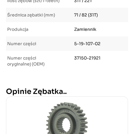
Ilość zębów (szt/T-teeth)
31T / 22T
Średnica zębatki (mm)
71 / 82 (31T)
Produkcja
Zamiennik
Numer części
5-19-107-02
Numer części
37150-21921
oryginalnej (OEM)
Opinie Zębatka..