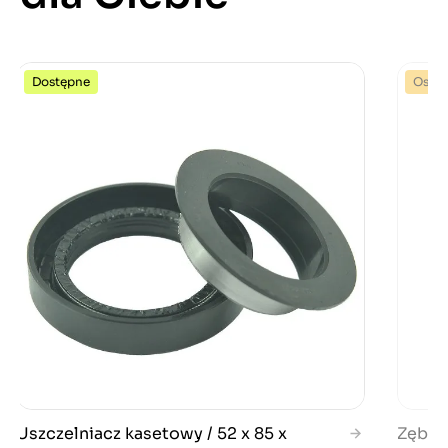
Dostępne
Ostat
Uszczelniacz kasetowy / 52 x 85 x
Zębatk