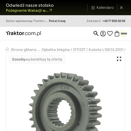
Odwiedź nasze stoisko
Kalendarz
Pożegnanie Wakacji w...
Salon wystawowy
Traktor.com.pl
Pokaż trasę
Zadzwoń
+48 17 858 58 58
Strona główna
...
Zębatka biegów / 31T/22T / Kubota L1501/L2201 / 3
2
osoby
wyświetlają tę ofertę