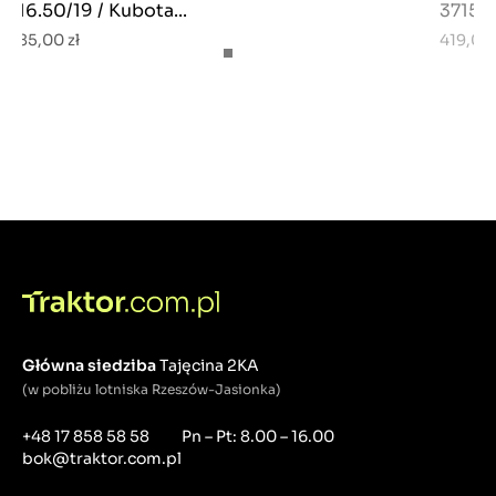
16.50/19 / Kubota...
37150-
85,00 zł
419,00 
Główna siedziba
Tajęcina 2KA
(w pobliżu lotniska Rzeszów-Jasionka)
+48 17 858 58 58
Pn – Pt: 8.00 – 16.00
bok@traktor.com.pl