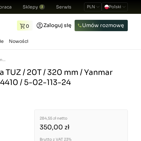
praca
Sklepy
Serwis
PLN
Polski
3
Zaloguj się
Umów rozmowę
0
ie
Nowości
Ramię podnośnika TUZ / 20T / 320 mm / Yanmar EF453T / 198133-44410 / 5-02-113-24
 TUZ / 20T / 320 mm / Yanmar
44410 / 5-02-113-24
284,55 zł
netto
350,00 zł
Brutto z VAT 23%