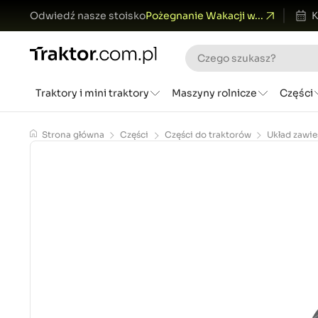
Odwiedź nasze stoisko
Pożegnanie Wakacji w...
K
Traktory i mini traktory
Maszyny rolnicze
Części
Strona główna
Części
Części do traktorów
Układ zawie