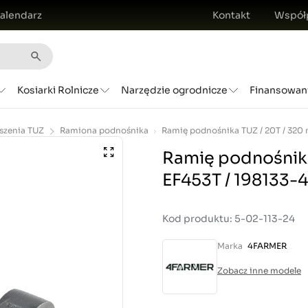
alendarz
Kontakt
Współ
Kosiarki Rolnicze
Narzędzie ogrodnicze
Finansowan
szenia TUZ
Ramiona podnośnika
Ramię podnośnika
EF453T / 198133-
Kod produktu: 5-02-113-24
Marka
4FARMER
Zobacz inne modele