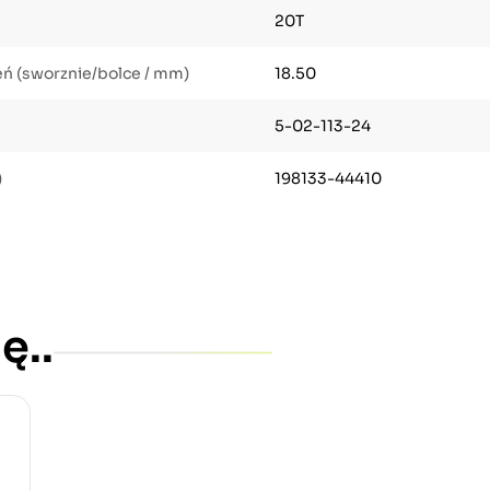
20T
eń (sworznie/bolce / mm)
18.50
5-02-113-24
)
198133-44410
ę..