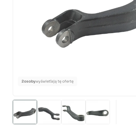
2
osoby
wyświetlają tę ofertę