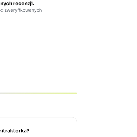
nych recenzji.
 od zweryfikowanych
nitraktorka?