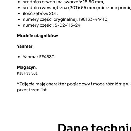
średnica otworu na sworzeń: 18.50 mm,
średnica wewnętrzna (20T): 55 mm (mierzone pomię
ilość zębów: 20T,
numery części oryginalnej: 198133-44410,
numery części: 5-02-113-24.
Modele ciągników
:
Yanmar
:
Yanmar EF453T.
Magazyn
:
K18:F33:S01
*Zdjęcia mają charakter poglądowy i mogą różnić się 
przestrzeni lat.
Dane techni