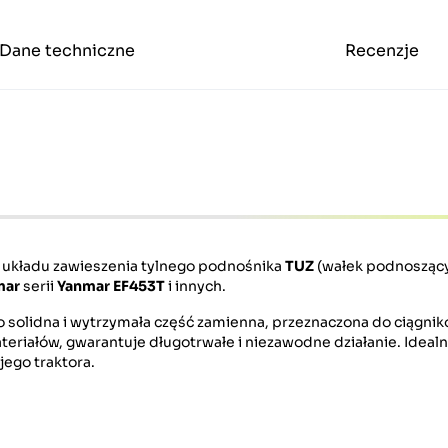
Dane techniczne
Recenzje
układu zawieszenia tylnego podnośnika
TUZ
(wałek podnoszący
mar
serii
Yanmar EF453T
i innych.
 solidna i wytrzymała część zamienna, przeznaczona do ciągni
eriałów, gwarantuje długotrwałe i niezawodne działanie. Idealn
ego traktora.