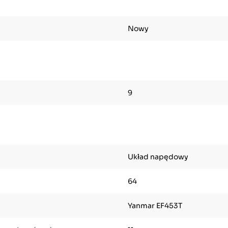
Nowy
9
Układ napędowy
64
Yanmar EF453T