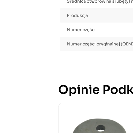
Średnica otworów na śrubę(y)
Produkcja
Numer części
Numer części oryginalnej (OEM
Opinie Podk