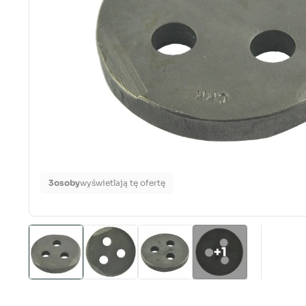
3
osoby
wyświetlają tę ofertę
+1