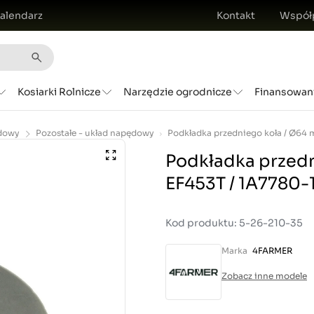
alendarz
Kontakt
Współ
Kosiarki Rolnicze
Narzędzie ogrodnicze
Finansowan
dowy
Pozostałe - układ napędowy
Podkładka przedn
EF453T / 1A7780-
Kod produktu: 5-26-210-35
Marka
4FARMER
Zobacz inne modele