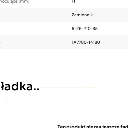
 mocujące (mm)
11
Zamiennik
5-26-210-35
)
1A7780-14180
ładka..
Ten produkt nie ma jeszcze żad