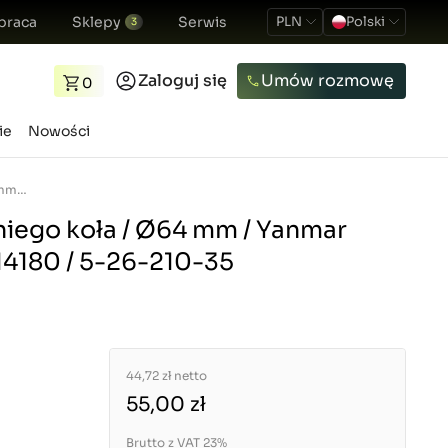
praca
Sklepy
Serwis
PLN
Polski
3
Zaloguj się
Umów rozmowę
0
ie
Nowości
Podkładka przedniego koła / Ø64 mm / Yanmar EF453T / 1A7780-14180 / 5-26-210-35
iego koła / Ø64 mm / Yanmar
14180 / 5-26-210-35
44,72 zł
netto
55,00 zł
Brutto z VAT 23%