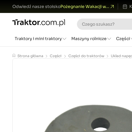
Odwiedź nasze stoisko
Pożegnanie Wakacji w...
K
Traktory i mini traktory
Maszyny rolnicze
Części
Strona główna
Części
Części do traktorów
Układ napę