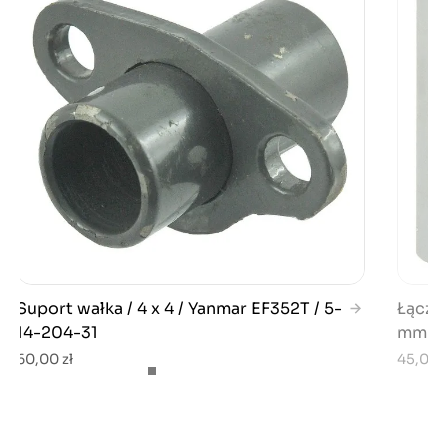
Suport wałka / 4 x 4 / Yanmar EF352T / 5-
Łączni
14-204-31
mm / K
60,00 zł
45,00 z