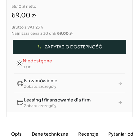
56,10 zł
netto
69,00 zł
Brutto z VAT 23%
Najniższa cena z 30 dni:
69,00 zł
ZAPYTAJ O DOSTĘPNOŚĆ
Niedostępne
0 szt.
Na zamówienie
Zobacz szczegóły
Leasing i finansowanie dla firm
Zobacz szczegóły
Opis
Dane techniczne
Recenzje
Pytania i odp