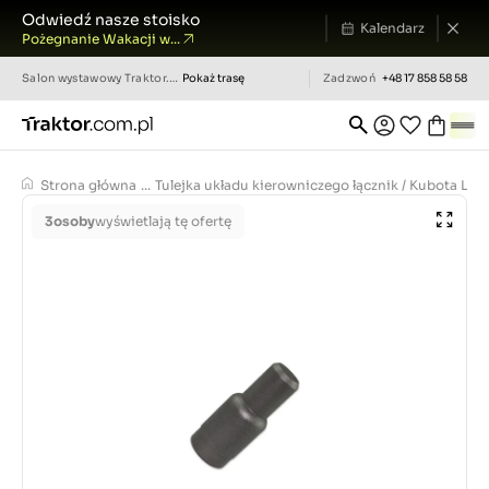
Odwiedź nasze stoisko
Kalendarz
Pożegnanie Wakacji w...
Salon wystawowy
Traktor.com.pl
Pokaż trasę
Zadzwoń
+48 17 858 58 58
Strona główna
...
Tulejka układu kierowniczego łącznik / Kubota L-1 /
3
osoby
wyświetlają tę ofertę