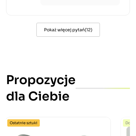
Pokaż więcej pytań
(
12
)
Propozycje
dla Ciebie
Ostatnie sztuki
Dost